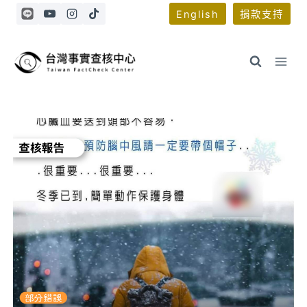
Skip
English
捐款支持
to
content