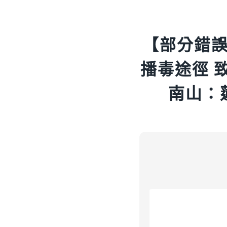
【部分錯
播毒途徑 
南山：