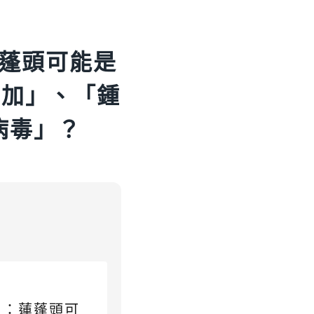
蓬頭可能是
增加」、「鍾
病毒」？
山：蓮蓬頭可