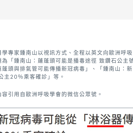
醫學專家鍾南山以視訊方式、全程以英文向歐洲呼吸
題為「鍾南山：蓮蓬頭可能是播毒途徑 致鑽石公主
蓮蓬頭與排氣管可能傳播新冠病毒」、「鍾南山：新
公主20％乘客確診」等。
內容引用自歐洲呼吸學會的微信公眾號。