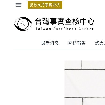
Skip
捐款支持事實查核
to
content
最新消息
查核報告
謠言