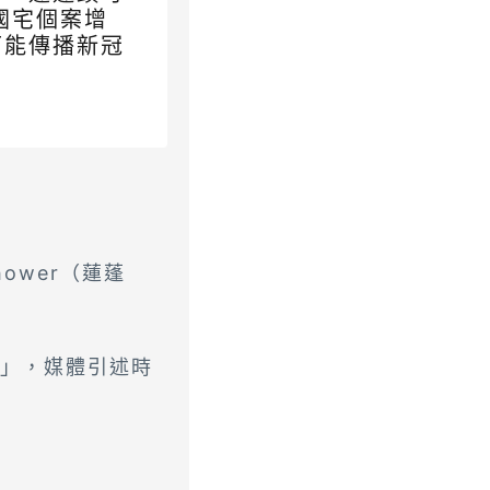
國宅個案增
可能傳播新冠
ower（蓮蓬
器」，媒體引述時