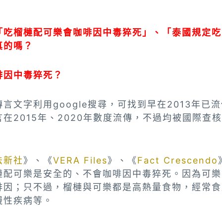
「吃榴槤配可樂會咖啡因中毒猝死」、「泰國規定吃
真的嗎？
啡因中毒猝死？
言文字利用google搜尋，可找到早在
2013年
已流
在2015年、2020年數度流傳，不過均被國際查
法新社
》、《
VERA Files
》、《
Fact Crescendo
槤配可樂是安全的、不會咖啡因中毒猝死。因為可樂
啡因；只不過，榴槤與可樂都是高熱量食物，經常食
慢性疾病等。