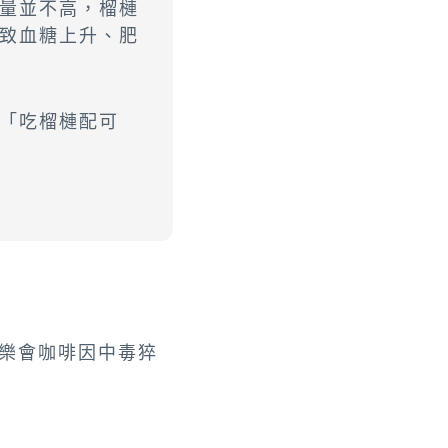
量並不高，榴槤
致血糖上升、肥
「吃榴槤配可
可樂會咖啡因中毒猝