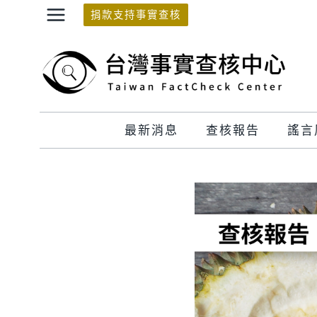
Skip
捐款支持事實查核
to
content
最新消息
查核報告
謠言