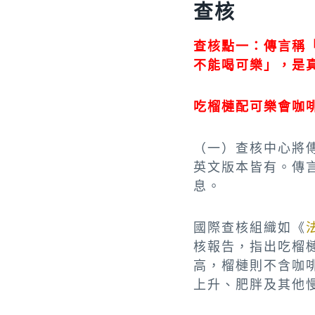
查核
查核點一：傳言稱
不能喝可樂」，是
吃榴槤配可樂會咖
（一）查核中心將傳
英
文版本皆有。傳言
息。
國際查核組織如《
核報告，指出吃榴
高，榴槤則不含咖
上升、肥胖及其他