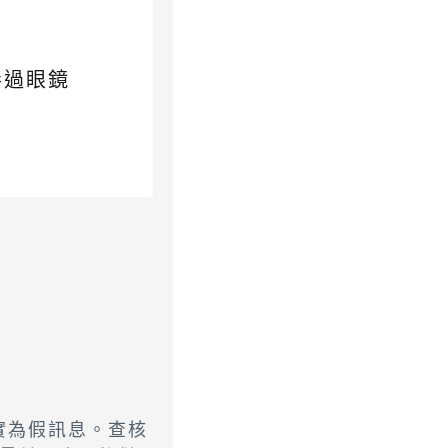
毒過眼鏡
實為假訊息。查核