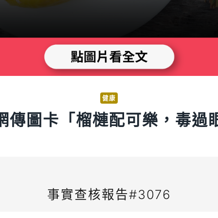
健康
網傳圖卡「榴槤配可樂，毒過
事實查核報告#3076