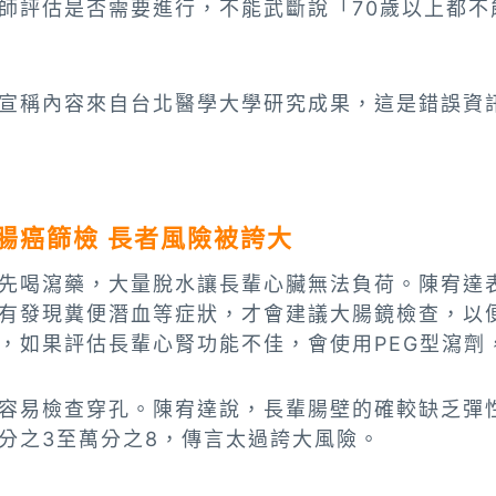
師評估是否需要進行，不能武斷說「70歲以上都不
宣稱內容來自台北醫學大學研究成果，這是錯誤資
腸癌篩檢 長者風險被誇大
先喝瀉藥，大量脫水讓長輩心臟無法負荷。陳宥達
有發現糞便潛血等症狀，才會建議大腸鏡檢查，以
，如果評估長輩心腎功能不佳，會使用PEG型瀉劑
容易檢查穿孔。陳宥達說，長輩腸壁的確較缺乏彈
分之3至萬分之8，傳言太過誇大風險。