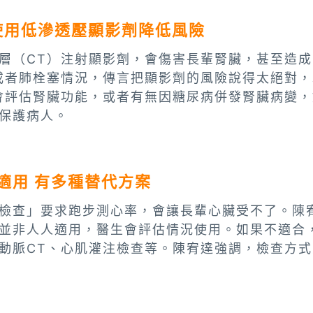
使用低滲透壓顯影劑降低風險
層（CT）注射顯影劑，會傷害長輩腎臟，甚至造
或者肺栓塞情況，傳言把顯影劑的風險說得太絕對
會評估腎臟功能，或者有無因糖尿病併發腎臟病變
保護病人。
適用 有多種替代方案
檢查」要求跑步測心率，會讓長輩心臟受不了。陳
並非人人適用，醫生會評估情況使用。如果不適合
動脈CT、心肌灌注檢查等。陳宥達強調，檢查方