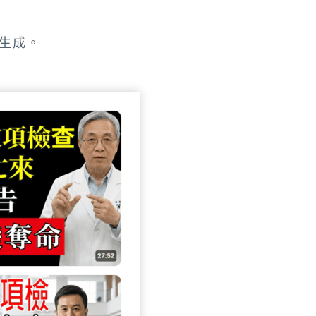
。
I生成。