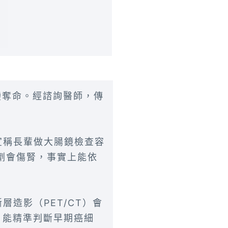
變奪命。經諮詢醫師，傳
宣稱長輩做大腸鏡檢查容
劑會傷腎，事實上能依
造影（PET/CT）會
，能精準判斷早期癌細