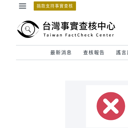
Skip
捐款支持事實查核
to
content
最新消息
查核報告
謠言