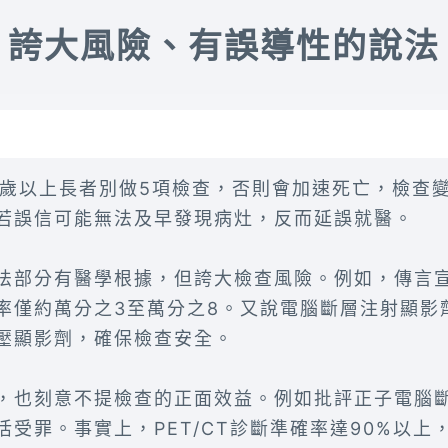
誇大風險、有誤導性的說法
0歲以上長者別做5項檢查，否則會加速死亡，檢查
若誤信可能無法及早發現病灶，反而延誤就醫。
法部分有醫學根據，但誇大檢查風險。例如，傳言
率僅約萬分之3至萬分之8。又說電腦斷層注射顯影
壓顯影劑，確保檢查安全。
，也刻意不提檢查的正面效益。例如批評正子電腦斷層
受罪。事實上，PET/CT診斷準確率達90%以上