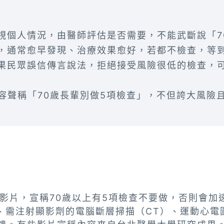
視個人情況，由醫師評估是否需要，不能武斷說「7
，通常愈早發現、治療效果愈好，若都不檢查，等
果民眾誤信傳言說法，拒絕接受風險很低的檢查，
內容聲稱「70歲長輩別做5項檢查」，不但誇大風險
be影片，宣稱70歲以上有5項檢查不要做，否則會
、需注射顯影劑的電腦斷層掃描（CT）、運動心電