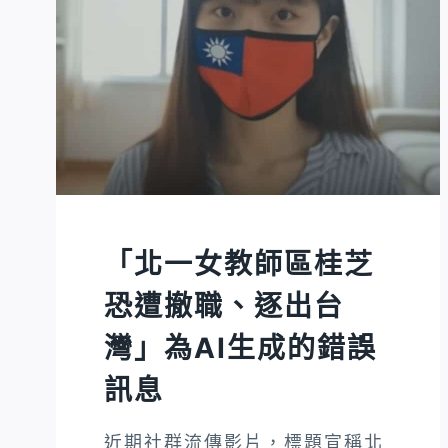
件，
遭
網
路
謠
言
利
用
再
「北一女教師區桂芝
度
流
恐遭撤職、逐出台
傳
灣」為AI生成的錯誤
訊息
近期社群流傳影片，標題宣稱北