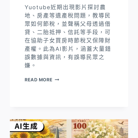
Yuotube近期出現影片探討農
地、房產等遺產稅問題，教導民
眾如何節稅，並聲稱父母透過借
貸、二胎抵押、信託等手段，可
在協助子女買房時節稅又保障財
產權。此為AI影片，涵蓋大量錯
誤數據與資訊，有誤導民眾之
嫌。
AI
READ MORE
生
成
假
律
師，
講
述