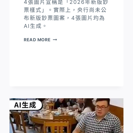
4張圖片宣稱是「2026年新版鈔
票樣式」。實際上，央行尚未公
布新版鈔票圖案，4張圖片均為
AI生成。
央
READ MORE
行
未
公
布
新
版
鈔
票
樣
式
網