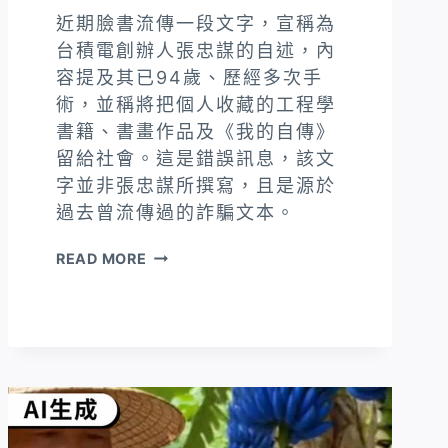
近期臉書流傳一段文字，宣稱為
台積電創辦人張忠謀的自述，內
容提及其已94歲、歷經多次手
術，並稱將把個人收藏的工程學
書籍、書畫作品及《我的自傳》
留給社會。這是錯誤訊息，該文
字並非張忠謀所撰寫，且是源於
過去曾流傳過的詐騙文本。
網
READ MORE
傳
文
章
「台
積
電
創