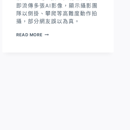
即流傳多張AI影像，顯示攝影團
隊以倒掛、攀爬等高難度動作拍
攝，部分網友誤以為真。
AI
READ MORE
生
成
圖
混
淆
視
聽，
「攝
影
師
倒
掛