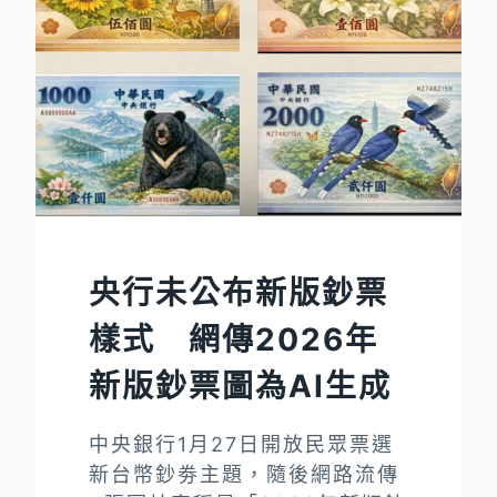
夾
雜
錯
誤
資
訊
的
避
稅
央行未公布新版鈔票
影
片
樣式 網傳2026年
新版鈔票圖為AI生成
中央銀行1月27日開放民眾票選
新台幣鈔劵主題，隨後網路流傳