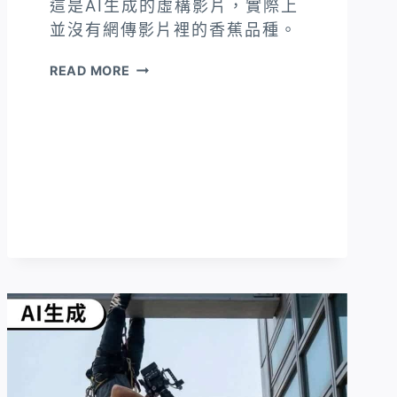
這是AI生成的虛構影片，實際上
並沒有網傳影片裡的香蕉品種。
網
READ MORE
傳
「屏
東
藍
色
香
蕉」
影
片
為
AI
生
成，