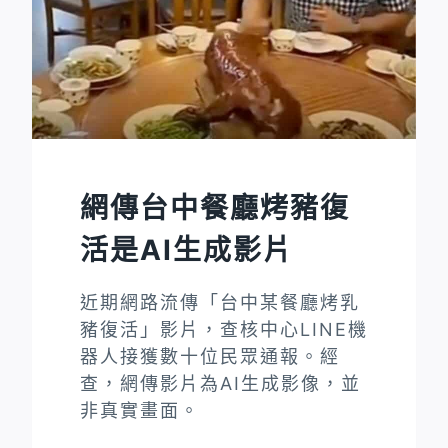
傳
2026
年
新
版
鈔
票
圖
網傳台中餐廳烤豬復
為
活是AI生成影片
AI
生
近期網路流傳「台中某餐廳烤乳
成
豬復活」影片，查核中心LINE機
器人接獲數十位民眾通報。經
查，網傳影片為AI生成影像，並
非真實畫面。