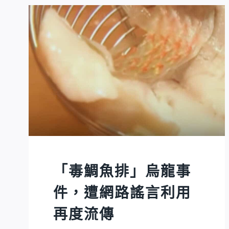
「毒鯛魚排」烏龍事
件，遭網路謠言利用
再度流傳