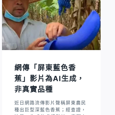
辦
人
張
忠
謀
贈
送
自
傳」
網傳「屏東藍色香
為
假
蕉」影片為AI生成，
借
非真實品種
冠
名
近日網路流傳影片聲稱屏東農民
訊
種出巨型深藍色香蕉；經查證，
息