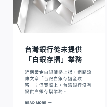
遭
撤
職、
逐
出
台
灣」
台灣銀行從未提供
為
AI
「白銀存摺」業務
生
成
近期黃金白銀價格上揚，網路流
的
傳文章「台銀白銀存摺全攻
錯
略」；但實際上，台灣銀行沒有
誤
提供白銀存摺業務。
訊
息
台
READ MORE