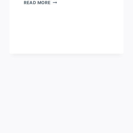
網
READ MORE
傳
台
中
餐
廳
烤
豬
復
活
是
AI
生
成
影
片