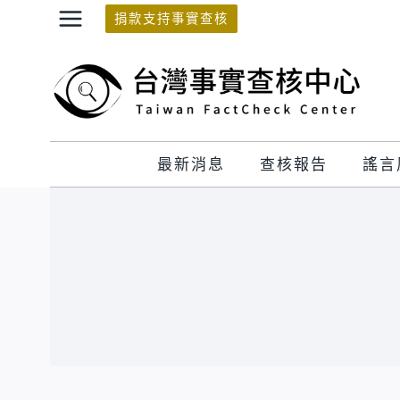
Skip
捐款支持事實查核
to
content
最新消息
查核報告
謠言