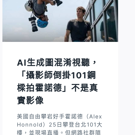
非
真
實
品
種
AI生成圖混淆視聽，
「攝影師倒掛101鋼
樑拍霍諾德」不是真
實影像
美國自由攀岩好手霍諾德（Alex
Honnold）25日攀登台北101大
樓，並現場直播。但網路社群隨