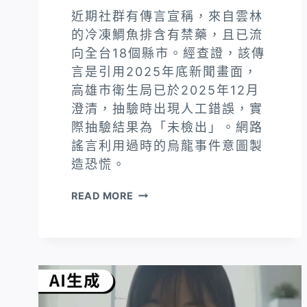
近期社群有傳言宣稱，來自雲林
的冷凍鯛魚排含有禁藥，且已流
向全台18個縣市。經查證，該傳
言是引用2025年底新聞畫面，
高雄市衛生局已於2025年12月
澄清，抽驗時出現人工錯誤，實
際抽驗結果為「未檢出」。網路
謠言利用過時的烏龍事件意圖製
造恐慌。
「毒
READ MORE
鯛
魚
排」
烏
龍
事