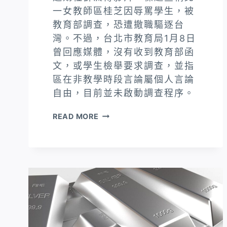
一女教師區桂芝因辱罵學生，被
教育部調查，恐遭撤職驅逐台
灣。不過，台北市教育局1月8日
曾回應媒體，沒有收到教育部函
文，或學生檢舉要求調查，並指
區在非教學時段言論屬個人言論
自由，目前並未啟動調查程序。
「北
READ MORE
一
女
教
師
區
桂
芝
恐