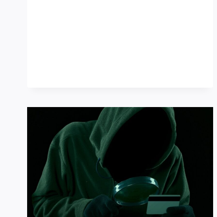
灣
銀
行
從
未
提
供
「白
銀
存
摺」
業
務