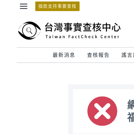
Skip
捐款支持事實查核
to
content
最新消息
查核報告
謠言