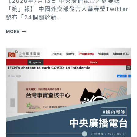
【2020年7月13日 中央廣播電台／就要聽
「婉」報】 中國外交部發言人華春瑩Twitter
發布「24個關於新…
【中
MORE
央
廣
播
電
台】
中
國
外
交
資
訊
戰