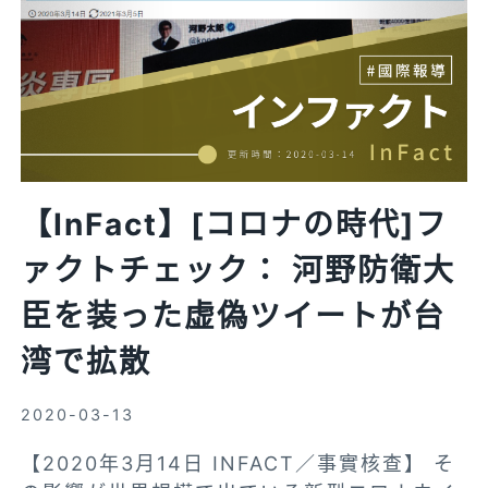
齊
TAIWAN
組
FACT
戰
CHECK
線
CENTER
破
解”
週
期
【InFact】[コロナの時代]フ
性”
ァクトチェック： 河野防衛大
假
訊
臣を装った虚偽ツイートが台
息
湾で拡散
│【消
失
2020-03-13
的
國
【2020年3月14日 INFACT／事實核查】 そ
界】