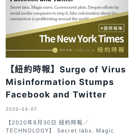
が
CORONAVIRUS
台
CORRALLED
湾
で
拡
散
【紐約時報】Surge of Virus
Misinformation Stumps
Facebook and Twitter
2020-03-07
【2020年8月30日 紐約時報／
TECHNOLOGY】 Secret labs. Magic