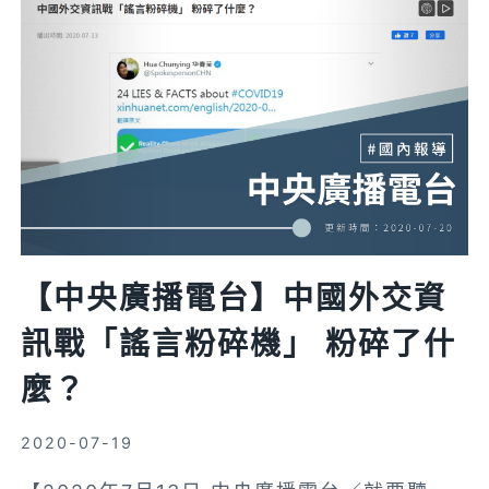
鹽
水
漱
口
或
喝
普
洱
無
助
【中央廣播電台】中國外交資
對
抗
訊戰「謠言粉碎機」 粉碎了什
新
麼？
型
肺
2020-07-19
炎