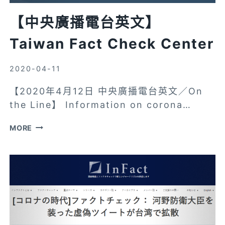
息
【中央廣播電台英文】
剋
星”
Taiwan Fact Check Center
台
灣
2020-04-11
事
【2020年4月12日 中央廣播電台英文／On
實
the Line】 Information on corona…
查
核
【中
MORE
中
央
心
廣
超
播
神
電
祕?
台
國
英
際
文】