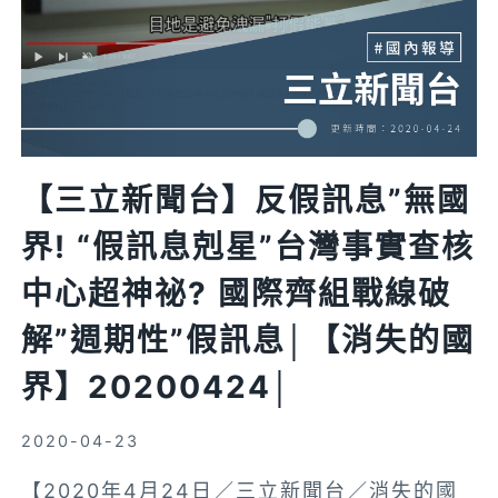
IS
BRINGING
ORGANIZATIONS
TOGETHER
TO
FIGHT
【三立新聞台】反假訊息”無國
COVID-
19
界! “假訊息剋星”台灣事實查核
MISINFORMATION
中心超神祕? 國際齊組戰線破
解”週期性”假訊息│【消失的國
界】20200424│
2020-04-23
【2020年4月24日／三立新聞台／消失的國