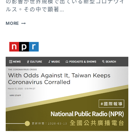
の影響が世界規模で出ている新型コロナウイ
20200424│
ルス。その中で顕著…
【INFACT】
MORE
[コ
ロ
ナ
の
時
代]
フ
ァ
ク
ト
チ
ェ
ッ