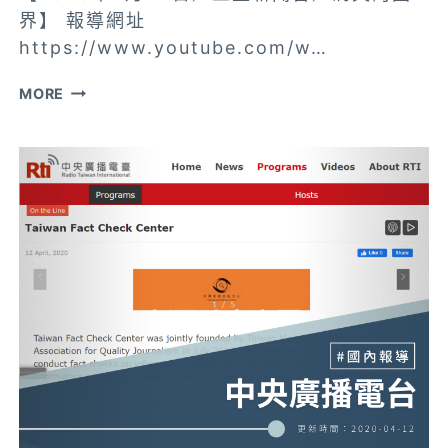
界】 報導網址
https://www.youtube.com/w…
【三
MORE
立
新
聞
台】
反
假
訊
息”
無
國
界!
“假
訊