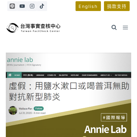
Skip
English
捐款支持
to
content