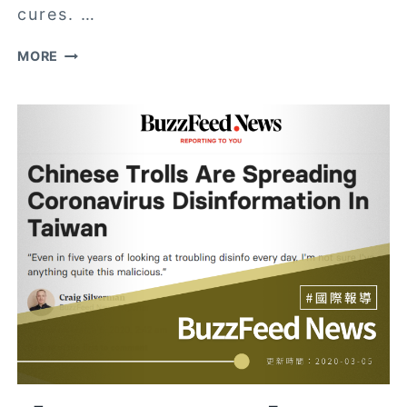
cures. …
【紐
MORE
約
時
報】
SURGE
OF
VIRUS
MISINFORMATION
STUMPS
FACEBOOK
AND
TWITTER