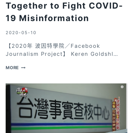
Together to Fight COVID-
19 Misinformation
2020-05-10
【2020年 波因特學院／Facebook
Journalism Project】 Keren Goldshl…
【FACEBOOK
MORE
JOURNALISM
PROJECT】
HOW
THE
INTERNATIONAL
FACT-
CHECKING
NETWORK