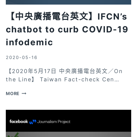
「謠
言
【中央廣播電台英文】IFCN’s
粉
碎
chatbot to curb COVID-19
機」
infodemic
粉
碎
2020-05-16
了
什
【2020年5月17日 中央廣播電台英文／On
麼？
the Line】 Taiwan Fact-check Cen…
【中
MORE
央
廣
播
電
台