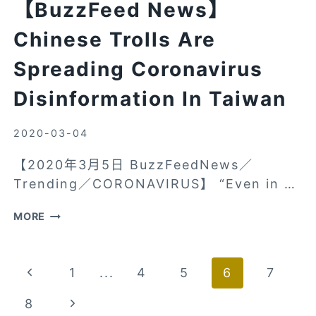
【BuzzFeed News】
Chinese Trolls Are
Spreading Coronavirus
Disinformation In Taiwan
2020-03-04
【2020年3月5日 BuzzFeedNews／
Trending／CORONAVIRUS】 “Even in …
【BUZZFEED
MORE
NEWS】
CHINESE
Page
Previous
1
...
4
5
6
7
TROLLS
ARE
navigation
Page
Next
8
SPREADING