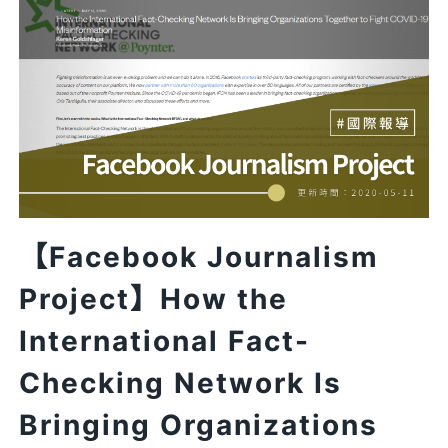
英
文】
IFCN’S
CHATBOT
TO
CURB
COVID-
19
INFODEMIC
【Facebook Journalism
Project】How the
International Fact-
Checking Network Is
Bringing Organizations