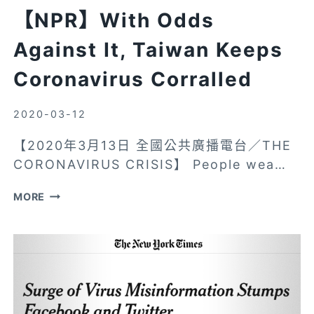
ク：
【NPR】With Odds
河
野
Against It, Taiwan Keeps
防
Coronavirus Corralled
衛
大
2020-03-12
臣
を
【2020年3月13日 全國公共廣播電台／THE
装
CORONAVIRUS CRISIS】 People wea…
っ
た
【NPR】
MORE
虚
WITH
偽
ODDS
ツ
AGAINST
イ
IT,
ー
TAIWAN
ト
KEEPS