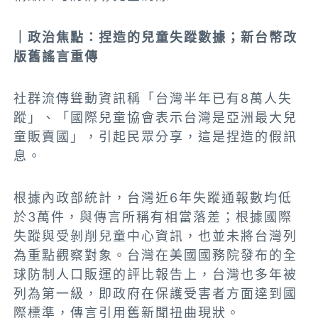
｜政治焦點：捏造的兒童失蹤數據；新台幣改
版舊謠言重傳
社群流傳聳動資訊稱「台灣半年已有8萬人失
蹤」、「國際兒童協會表示台灣是亞洲最大兒
童販賣國」，引起民眾分享，這是捏造的假訊
息。
根據內政部統計，台灣近6年失蹤通報數均低
於3萬件，與傳言所稱有相當落差；根據國際
失蹤與受剝削兒童中心資訊，也並未將台灣列
為重點觀察對象。台灣在美國國務院發布的全
球防制人口販運的評比報告上，台灣也多年被
列為第一級，即政府在保護受害者方面達到國
際標準，傳言引用舊新聞扭曲現狀。