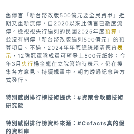
舊傳言「新台幣改版500億元要全民買單」近
期又重新流傳，自2020以來此傳言已數度流
傳。檢視視央行編列的民國2025年度
預算
，
並沒有網傳「新台幣改版編列500億元」的預
算項目。不過，2024年年底總統賴清德曾
表
示
，12強冠軍隊成員可望登上500元紙鈔；今
年3月
央行
楊金龍在立院答詢時表示，仍在搜
集各方意見、持續規畫中，朝向透過紀念幣方
式發行。
特別感謝排行榜技術提供：#資策會軟體技術
研究院
特別感謝排行榜資料來源：#Cofacts真的假
的資料庫