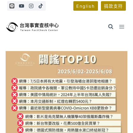
Skip
English
捐款支持
to
content