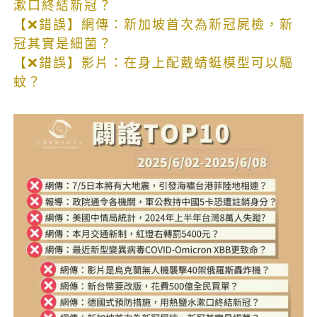
漱口終結新冠？
【❌錯誤】網傳：新加坡首次為新冠屍檢，新
冠其實是細菌？
【❌錯誤】影片：在身上配戴蜻蜓模型可以驅
蚊？