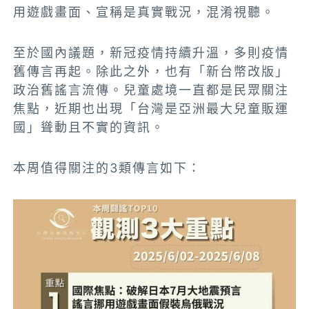
用遊戲畫面、宣稱是真實戰況，混淆視聽。
至於國內議題，新冠疫情持續升溫，多則疫情
舊傳言再起。除此之外，也有「新台幣改版」
政治舊謠言流傳。兒童處境一直都是民眾關注
焦點，近期也出現「台灣是亞洲最大兒童販運
國」聳動且不實的資訊。
本周值得關注的3類傳言如下：