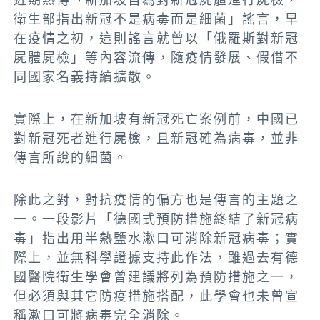
衛生部指出新冠不是病毒而是細菌」謠言，早
在疫情之初，這則謠言就曾以「俄羅斯對新冠
屍體屍檢」等內容流傳，隨疫情發展、假借不
同國家名義持續擴散。
實際上，在新加坡有新冠死亡案例前，中國已
對新冠死者進行屍檢，且新冠確為病毒，並非
傳言所說的細菌。
除此之對，對抗疫情的偏方也是傳言的主題之
一。一段影片「德國式預防措施終結了新冠病
毒」指出用半熱鹽水漱口可消除新冠病毒；實
際上，並無科學證據支持此作法，雖過去有德
國醫院衛生學會曾建議將列為預防措施之一，
但必須與其它防疫措施搭配，此學會也未曾宣
稱漱口可將病毒完全消除。