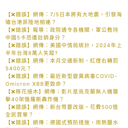
【❌錯誤】網傳：7/5日本將有大地震，引發海
嘯台港菲陸地相連？
【❌錯誤】報導：政院通令各機關，軍公教持
中國5卡恐遭註銷身分？
【❌錯誤】網傳：美國中情局統計，2024年上
半年台灣8萬人失蹤?
【❌錯誤】網傳：本月交通新制，紅燈右轉罰
5400元？
【❌錯誤】網傳：最近新型變異病毒COVID-
Omicron XBB更致命？
【❌移花接木】網傳：影片是烏克蘭無人機襲
擊40架俄羅斯轟炸機？
【❌錯誤】網傳：新台幣要改版，花費500億
全民買單？
【❌錯誤】網傳：德國式預防措施，用熱鹽水