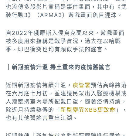
也流傳多段影片宣稱是事件畫面，其中有《武
裝行動3》（ARMA3）遊戲畫面魚目混珠。
自2022年俄羅斯入侵烏克蘭以來，遊戲畫面
被多度用來指稱是戰爭實況，過去在以哈戰
爭、印巴衝突也均有類似手法的謠言。
｜新冠疫情升溫 捲土重來的疫情舊謠言
近期新冠疫情持續升溫，
疾管署
預估高峰將落
在六月底七月初，並建議民眾出入醫療機構或
人潮壅擠室內場所配戴口罩。隨著疫情持續，
除近月持續熱傳的「
新型變異XBB更致命
」，
也有其他舊謠言重出江湖。
近期熱傳「新加坡首為對新冠屍體進行屍檢，