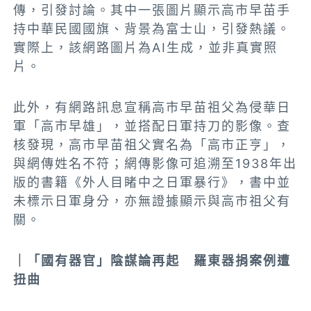
傳，引發討論。其中一張圖片顯示高市早苗手
持中華民國國旗、背景為富士山，引發熱議。
實際上，該網路圖片為AI生成，並非真實照
片。
此外，有網路訊息宣稱高市早苗祖父為侵華日
軍「高市早雄」，並搭配日軍持刀的影像。查
核發現，高市早苗祖父實名為「高市正亨」，
與網傳姓名不符；網傳影像可追溯至1938年出
版的書籍《外人目睹中之日軍暴行》，書中並
未標示日軍身分，亦無證據顯示與高市祖父有
關。
｜「國有器官」陰謀論再起 羅東器捐案例遭
扭曲