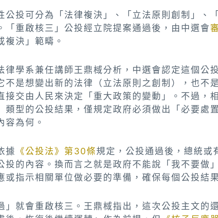
性公投可分為「法律複決」、「立法原則創制」、
。「重啟核三」公投經立院提案通過後，由中選會
或複決」範疇。
法律學系兼任講師王鼎棫分析，中選會認定這個公
它不是想變出新的法律（立法原則之創制），也不
直接交由人民來決定「重大政策的變動」。不過，
」類型的公投結果，僅規定政府必須做出「必要處
內容為何。
依據
《公投法》第30條
規定，公投通過後，總統或
公投的內容。換而言之就是政府不能說「我不要做
應或指示相關單位做必要的準備，確保每個公投結
過」就會重啟核三。王鼎棫指出，這次公投主文的