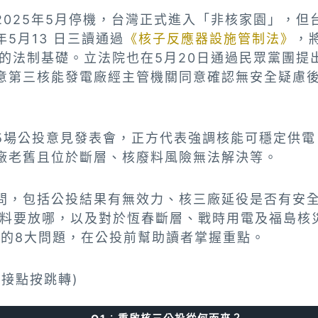
2025年5月停機，台灣正式進入「非核家園」，但
5月13 日三讀通過
《核子反應器設施管制法》
，
役的法制基礎。立法院也在5月20日通過民眾黨團提
意第三核能發電廠經主管機關同意確認無安全疑慮
5場公投意見發表會，正方代表強調核能可穩定供電
廠老舊且位於斷層、核廢料風險無法解決等。
問，包括公投結果有無效力、核三廠延役是否有安
廢料要放哪，以及對於恆春斷層、戰時用電及福島核
見的8大問題，在公投前幫助讀者掌握重點。
直接點按跳轉)