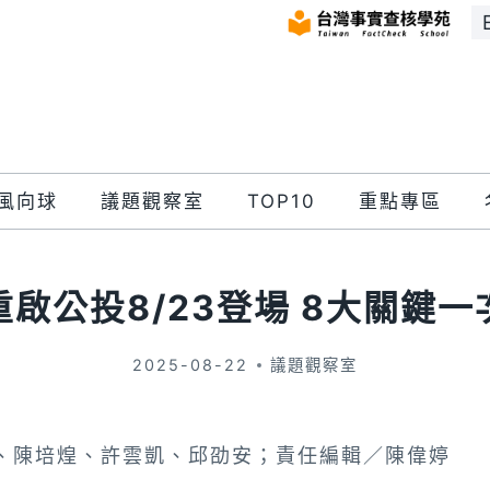
風向球
議題觀察室
TOP10
重點專區
重啟公投8/23登場 8大關鍵一
2025-08-22
議題觀察室
、陳培煌、許雲凱、邱劭安；責任編輯／陳偉婷