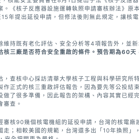
後，核能安全委員會在8月1日提出子法《核子反應
案。《核子反應器設施運轉執照申請審核辦法》原
至15年提出延役申請，但修法後則無此規定，讓核
除維持既有老化評估、安全分析等4項報告外，並新
估核三廠是否符合安全重啟的條件。預告期為60天，
估，查核中心採訪清華大學核子工程與科學研究所
製作正式的核三重啟評估報告，因為要先等公投結
役做了很多準備，因此報告的架構、內容其實已經
會審查。
經審核90幾個核電機組的延役申請，台灣的核電廠
國走；相較美國的規範，台灣還多出「10年換照」
次，安全把關更為嚴格。