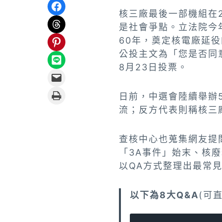
Share on Facebook
核三廠最後一部機組在
Share on Threads
是社會爭點。立法院今年
Share on Pinterest
60年，奠定核電廠延
公投主文為「您是否同
Share on LINE
8月23日投票。
Email this Page
Print this Page
日前，中選會陸續舉辦
流；反方代表則稱核三
查核中心也蒐集網友提
「3A事件」始末、核
以QA方式整理出最常
以下為8大Q&A
(可