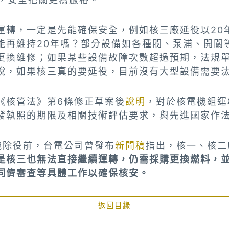
運轉，一定是先能確保安全，例如核三廠延役以20
能再維持20年嗎？部分設備如各種閥、泵浦、開關
更換維修；如果某些設備故障次數超過預期，法規
說，如果核三真的要延役，目前沒有大型設備需要
《核管法》第6條修正草案後
說明
，對於核電機組運
發執照的期限及相關技術評估要求，與先進國家作
機除役前，台電公司曾發布
新聞稿
指出，核一、核二
是核三也無法直接繼續運轉，仍需採購更換燃料，
同儕審查等具體工作以確保核安。
返回目錄