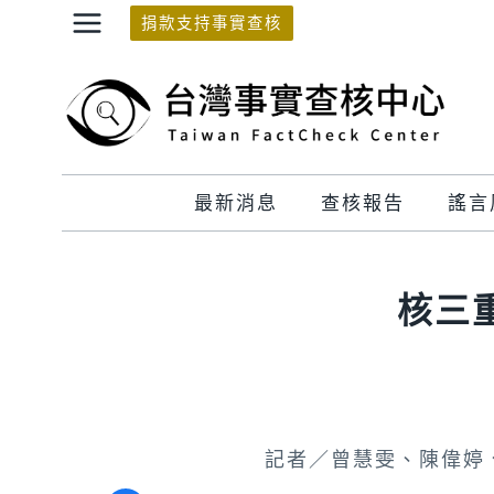
Skip
捐款支持事實查核
to
content
最新消息
查核報告
謠言
核三
記者／曾慧雯、陳偉婷