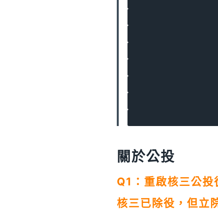
關於公投
Q1：重啟核三公投
核三已除役，但立