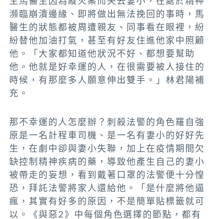
生馬醫生因為縱火案而失去妻小，在處於精神
瀕臨崩潰邊緣、即將做出無法挽回的事時，馬
醫生的狀態都被周遭親友、同事看在眼裡，紛
紛替他加油打氣，甚至有好友住進他家中照顧
他。「大家都知道他狀況不好、都想要幫助
他。他就是好幸運的人，在很需要被人接住的
時候，有那麼多人願意伸出雙手。」林君陽補
充。
那不幸運的人怎麼辦？刺殺法警的角色羅自強
原是一名計程車司機、是一名有妻小的好好先
生，在劇中卻與妻小失聯，加上在疫情期間欠
缺控制精神疾病的藥，導致他產生自己的妻小
被帶走的妄想，看到戴著口罩的法警便十分惶
恐，拜託法警將家人還給他。「是什麼將他逼
瘋，其實有好多的原因，不是簡單貼標籤就可
以。《與惡2》中每個角色選擇的節點，都有