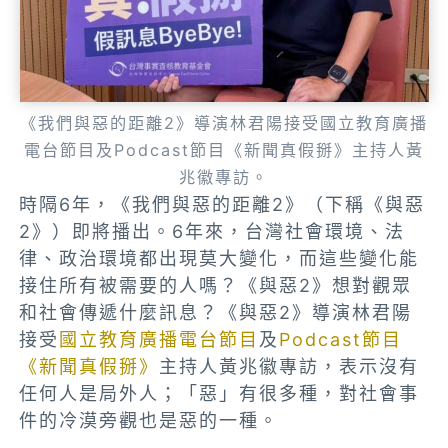
《我們與惡的距離2》導演林君陽接受國立教育廣播
電台節目及Podcast節目《新聞真假掰》主持人黃
兆徽專訪。
時隔6年，《我們與惡的距離2》（下稱《與惡
2》）即將播出。6年來，台灣社會環境、法
律、政治環境都出現莫大變化，而這些變化能
接住所有被需要的人嗎？《與惡2》想對觀眾
和社會傳遞什麼訊息？《與惡2》導演林君陽
接受
國立教育廣播電台節目
及
Podcast節目
《新聞真假掰》
主持人黃兆徽專訪，表示沒有
任何人是局外人；「惡」有很多種，對社會事
件的冷漠旁觀也是惡的一種。