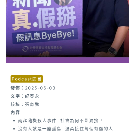
Podcast節目
發佈：
2025-06-03
文字：
紀泰永
核稿：張育騰
內容
兩起隨機殺人事件 社會為何不斷漏接？
沒有人該是一座孤島 溫柔接住每個有傷的人