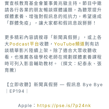
實查核教育基金會董事黃兆徽主持。節目中邀
請各行各業的朋友暢談媒體議題，為聽眾提升
媒體素養、增強對假訊息的抵抗力，希望達成
「群體免疫」，讓大家都和假訊息說掰掰！
更多精彩內容請搜尋「新聞真假掰」，或上各
大
Podcast平台
收聽，
YouTube頻道
則有訪
談精華影片陸續上架。除了適合大眾收聽收
看，也推薦各級學校老師在規劃媒體素養課程
時可列入影音輔助教材。（撰文：紀泰永、張
育騰）
【立即收聽】新聞真假掰 — 假訊息 Bye Bye
｜EP194｜
Apple：
https://pse.is/7p24nk