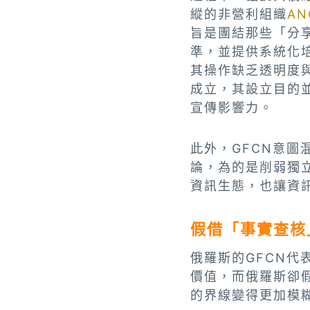
縱的非營利組織
AN
旨是團結那些「分
準，並提供系統化
其操作缺乏透明度
成立，其設立目的
宣傳影響力。
此外，GFCN意
論，為的是削弱獨
資訊生態，也讓資
假借「事實查核
俄羅斯的GFCN
價值，而俄羅斯卻
的界線變得更加模