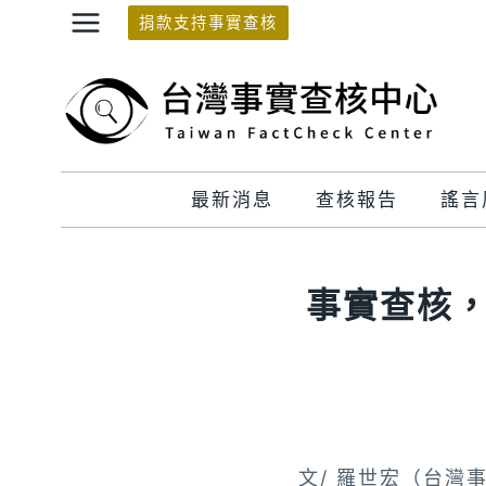
Skip
捐款支持事實查核
to
content
最新消息
查核報告
謠言
事實查核，
文/ 羅世宏（台灣