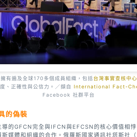
擁有遍及全球170多個成員組織，包括
台灣事實查核中
明度、正確性與公信力。／擷自
International Fact-C
Facebook 社群平台
工具的偽裝
導的GFCN完全與IFCN與EFCSN的核心價值相悖
羅斯媒體和組織的合作。俄羅斯國家通訊社塔斯社（T