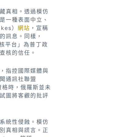
藏真相。透過模仿
是一種表面中立、
kes）
網站
，宣稱
的訊息。同樣，
查核平台」為普丁政
查核的信任。
，指控國際媒體與
聞通訊社聯盟
暫停成員資格時，俄羅斯並未
試圖將客觀的批評
系統性侵蝕。模仿
別真相與謊言。正