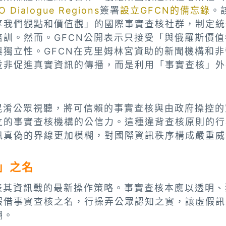
O Dialogue Regions
簽署
設立GFCN的備忘錄
。
享我們觀點和價值觀」的國際事實查核社群，制定統
培訓。然而。GFCN公開表示只接受「與俄羅斯價
與獨立性。GFCN在克里姆林宮資助的新聞機構和
並非促進真實資訊的傳播，而是利用「事實查核」外
圖混淆公眾視聽，將可信賴的事實查核與由政府操控
立的事實查核機構的公信力。這種違背查核原則的行
訊真偽的界線更加模糊，對國際資訊秩序構成嚴重威
」之名
代表其資訊戰的最新操作策略。事實查核本應以透明
假借事實查核之名，行操弄公眾認知之實，讓虛假訊
糊。