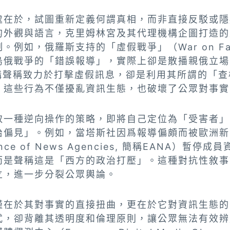
處在於，試圖重新定義何謂真相，而非直接反駁或隱
的外觀與語言，克里姆林宮及其代理機構企圖打造的
。例如，俄羅斯支持的「虛假戰爭」（War on Fa
烏俄戰爭的「錯誤報導」，實際上卻是散播親俄立場
g等機構聲稱致力於打擊虛假訊息，卻是利用其所謂的「
。這些行為不僅擾亂資訊生態，也破壞了公眾對事實
取一種逆向操作的策略，即將自己定位為「受害者」
治偏見」。例如，當塔斯社因爲報導偏頗而被歐洲新
liance of News Agencies, 簡稱EANA）
而是聲稱這是「西方的政治打壓」。這種對抗性敘事
立，進一步分裂公眾輿論。
僅在於其對事實的直接扭曲，更在於它對資訊生態的
式，卻背離其透明度和倫理原則，讓公眾無法有效辨