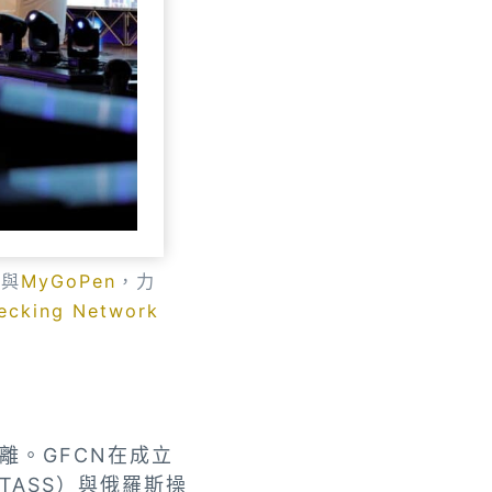
心
與
MyGoPen
，力
hecking Network
離。GFCN在成立
ASS）與俄羅斯操