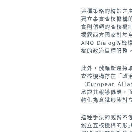
這種策略的精妙之
獨立事實查核機構
實則偏頗的查核機制
揭露西方國家對於
ANO Dialo
權的政治目標服務
此外，俄羅斯還採
查核機構存在「政
（European Al
承認其報導偏頗，
轉化為意識形態對
這種手法的威脅不
獨立查核機構的形