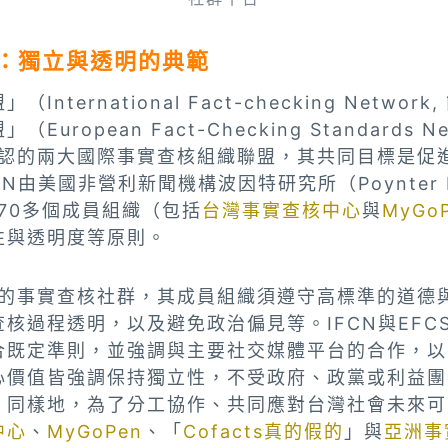
SN：獨立與透明的典範
ternational Fact-checking Network,
uropean Fact-Checking Standards Ne
認的兩大國際事實查核組織聯盟，其共同目標是促
N由美國非營利新聞機構波因特研究所（Poynter In
70多個成員組織（包括
台灣事實查核中心
與
MyGo
性與透明度等原則。
歐洲的事實查核社群，其成員組織須遵守高標準的道德
核過程透明，以及避免政治偏見等。IFCN與EFC
合既定準則，並強調與主要社交媒體平台的合作，以
心價值皆強調保持獨立性，不受政府、政黨或利益團
。同樣地，為了分工協作、共同應對台灣社會未來可
中心
、
MyGoPen
、「
Cofacts真的假的
」與
亞洲事