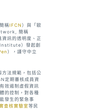
 簡稱
IFCN
）與「歐
twork, 簡稱
進資訊的透明度、正
stitute）發起創
Pen
），謹守中立
與方法規範，包括公
SN定期審核成員資
有效遏制虛假資訊
體的控制，對各種
能發生的緊急事
實查核實驗室
等民