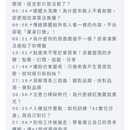
眼球，這支影片就沒救了？
05:34📌媒體大洗牌！為什麼年輕人不看新聞，
卻更相信演算法推播？
08:58📌傳統媒體給所有人看一樣的內容，平台
卻能「量身訂做」！
09:21📌為什麼你的頁面跟我不一樣？原來演算
法偷貼了你標籤
13:51📌點進來不等於會買單！流量變現四步
驟：點擊、訂閱、追蹤、分享
17:46📌鐵粉也會變老：只做老客戶生意很危
險，如何吸引新粉絲？
27:19📌洞察增長三部曲：選對品類、拚對品
項、做對品牌
38:58📌注意力稀缺時代，為什麼網紅推薦就賣
光？
55:23📌人機協作實戰：如何訓練「AI數位分
身」與自己對打？
57:59📌別怕工作被搶走：學會建立自己的思考
邏輯，讓AI變成最強助手