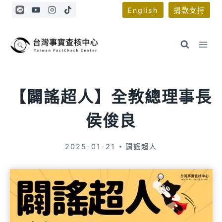
Skip
English
捐款支持
to
content
【闢謠超人】全教總理事長
侯俊良
2025-01-21
闢謠超人