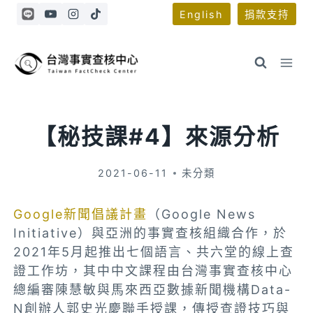
Skip
English
捐款支持
to
content
【秘技課#4】來源分析
2021-06-11
未分類
Google新聞倡議計畫
（Google News
Initiative）與亞洲的事實查核組織合作，於
2021年5月起推出七個語言、共六堂的線上查
證工作坊，其中中文課程由台灣事實查核中心
總編審陳慧敏與馬來西亞數據新聞機構Data-
N創辦人郭史光慶聯手授課，傳授查證技巧與