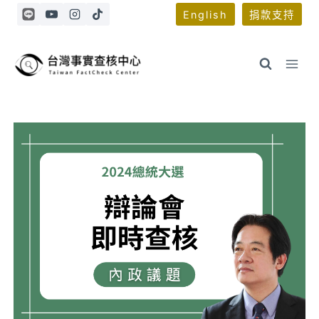
Skip
English
捐款支持
to
content