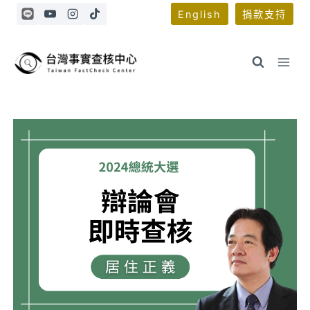
Skip
English
捐款支持
to
content