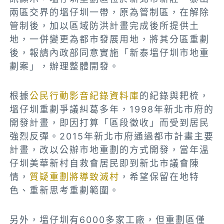
兩區交界的塭仔圳一帶，原為管制區，在解除
管制後，加以區域防洪計畫完成後所提供土
地，一併變更為都市發展用地，將其分區重劃
後，報請內政部同意實施「新泰塭仔圳市地重
劃案」，辦理整體開發。
根據
公民行動影音紀錄資料庫
的紀錄與耙梳，
塭仔圳重劃爭議糾葛多年，1998年新北市府的
開發計畫，即因打算「區段徵收」而受到居民
強烈反彈。2015年新北市府通過都市計畫主要
計畫，改以公辦市地重劃的方式開發，當年溫
仔圳美華新村自救會居民即到新北市議會陳
情，
質疑重劃將導致滅村
，希望保留在地特
色、重新思考重劃範圍。
另外，塭仔圳有6000多家工廠，但重劃區僅