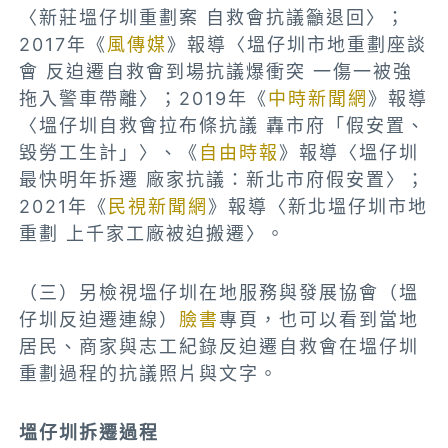
〈新莊塭仔圳重劃案 自救會抗議籲退回〉；
2017年《
風傳媒
》報導〈塭仔圳市地重劃座談
會 反迫遷自救會到場抗議爆衝突 一傷一被強
拖入警車帶離〉；2019年
《
中時新聞網
》報導
〈塭仔圳自救會拉布條抗議 轟市府「假安置、
毀勞工生計」〉
、《
自由時報
》報導
〈塭仔圳
最快明年拆遷 廠家抗議：新北市府假安置〉；
2021年
《
民視新聞網
》報導
〈新北塭仔圳市地
重劃 上千家工廠被迫搬遷〉。
（三）另檢視塭仔圳在地服務與發展協會（塭
仔圳反迫遷連線）
臉書
專頁，也可以看到當地
居民、商家與志工紀錄反迫遷自救會在塭仔圳
重劃過程的抗議照片與文字。
塭仔圳拆遷
過程