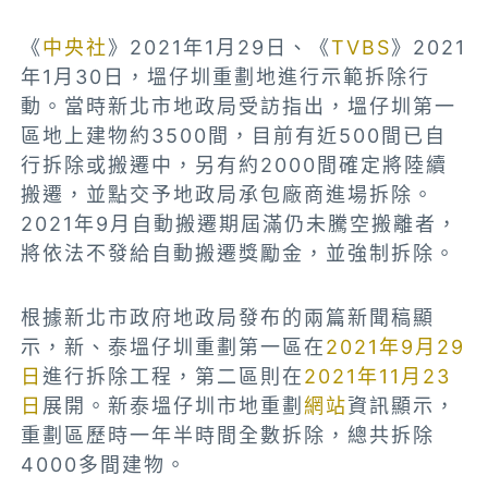
《
中央社
》
2021年1月29日
、《
TVBS
》
2021
年1月30日，塭仔圳重劃地進行示範拆除行
動。當時新北市地政局受訪指出，塭仔圳
第一
區地上建物約3500間，目前有近500間已自
行拆除或搬遷中，另有約2000間確定將陸續
搬遷，並點交予地政局承包廠商進場拆除。
2021年9月自動搬遷期屆滿仍未騰空搬離者，
將依法不發給自動搬遷獎勵金，並強制拆除。
根據新北市政府地政局發布的兩篇新聞稿顯
示，新、泰塭仔圳重劃第一區在
2021年9月29
日
進行拆除工程，第二區則在
2021年11月23
日
展開。新泰塭仔圳市地重劃
網站
資訊顯示，
重劃區
歷時一年半時間全數拆除，總共拆除
4000多間建物。