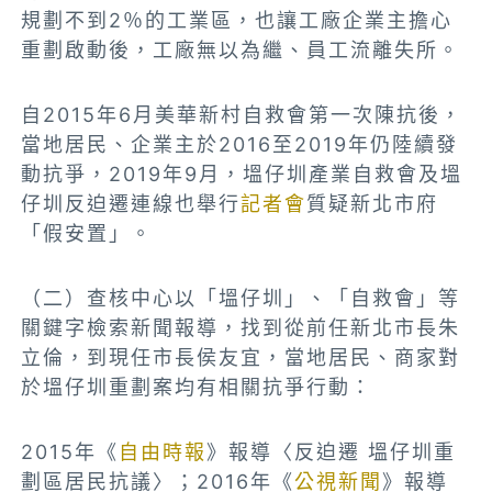
規劃不到2％的工業區，也讓工廠企業主擔心
重劃啟動後，工廠無以為繼、員工流離失所。
自2015年6月美華新村自救會第一次陳抗後，
當地居民、企業主於2016至2019年仍陸續發
動抗爭，2019年9月，
塭仔圳產業自救會及塭
仔圳反迫遷連線也舉行
記者會
質疑
新北市府
「假安置」。
（二）查核中心以「塭仔圳」、「自救會」等
關鍵字檢索新聞報導，找到從前任新北市長朱
立倫，到現任市長侯友宜，當地居民、商家對
於塭仔圳重劃案均有相關抗爭行動：
2015年《
自由時報
》報導〈反迫遷 塭仔圳重
劃區居民抗議〉；2016年《
公視新聞
》報導