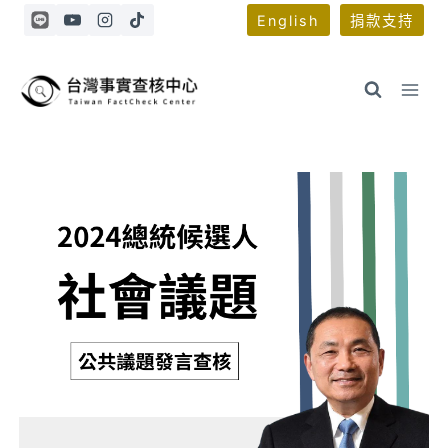
Skip
English
捐款支持
to
content