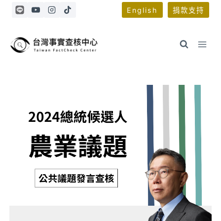
Skip
English
捐款支持
to
content