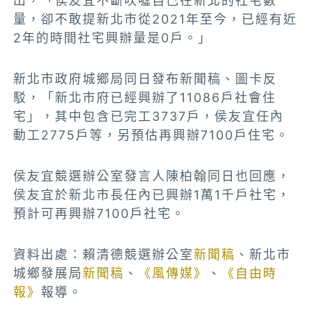
出，「
侯友宜不斷吹噓自己在新北的社宅數
量，
卻不敢提新北市從2021年至今，已經有近
2年的時間社宅興辦量是0戶。」
新北市政府城鄉局同日發布新聞稿、圖卡反
駁，「新北市府已經興辦了11086戶社會住
宅」，其中包含已完工3737戶，侯友宜任內
動工2775戶等，另預估再興辦7100戶住宅。
侯友宜競選辦公室發言人陳柏翰同日也回應，
侯友宜於新北市長任內已興辦1萬1千戶社宅，
預計可再興辦7100戶社宅。
資料出處：賴清德競選辦公室
新聞稿
、新北市
城鄉發展局
新聞稿
、
《風傳媒》
、
《自由時
報》
報導。