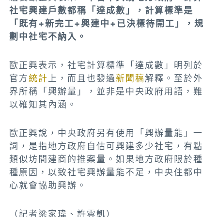
社宅興建戶數都稱「達成數」，計算標準是
「既有+新完工+興建中+已決標待開工」，規
劃中社宅不納入。
歐正興表示，社宅計算標準「達成數」明列於
官方
統計
上，而且也發過
新聞稿
解釋。至於外
界所稱「興辦量」，並非是中央政府用語，難
以確知其內涵。
歐正興說，中央政府另有使用「興辦量能」一
詞，是指地方政府自估可興建多少社宅，有點
類似坊間建商的推案量。如果地方政府限於種
種原因，以致社宅興辦量能不足，中央住都中
心就會協助興辦。
（記者梁家瑋、許雲凱）