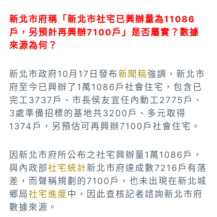
新北市府稱「新北市社宅已興辦量為11086
戶，另預計再興辦7100戶」是否屬實？數據
來源為何？
新北市政府10月17日發布
新聞稿
強調，新北市
府至今已興辦了1萬1086戶社會住宅，包含已
完工3737戶、市長侯友宜任內動工2775戶、
3處準備招標的基地共3200戶、多元取得
1374戶，另預估可再興辦7100戶社會住宅。
因新北市府所公布之社宅興辦量1萬1086戶，
與內政部
社宅統計
新北市府達成數7216戶有落
差，而聲稱規劃的7100戶，也未出現在新北城
鄉局
社宅進度
中，因此查核記者諮詢新北市府
數據來源。