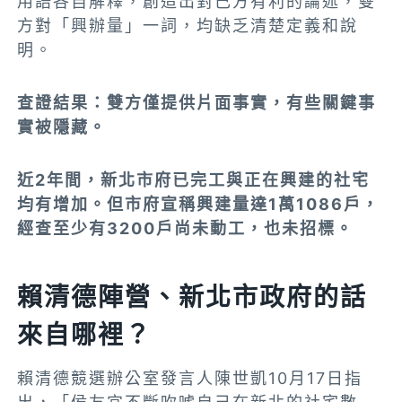
用語各自解釋，創造出對己方有利的論述，雙
方對「興辦量」一詞，均缺乏清楚定義和說
明。
查證結果：雙方
僅提供片面事實，有些關鍵事
實被隱藏。
近2年間
，新北市府已完工與正在興建的社宅
均有增加
。但市府宣稱興建量達1萬1086戶，
經查至少有3200戶尚未動工，也未招標。
賴清德陣營、新北市政府的話
來自哪裡？
賴清德競選辦公室發言人陳世凱10月17日指