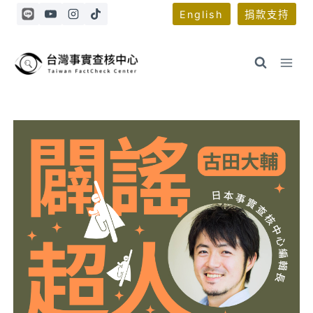
Skip
English
捐款支持
to
content