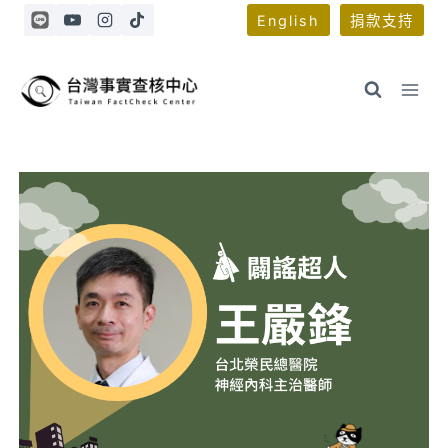
Skip
English
捐款支持
to
content