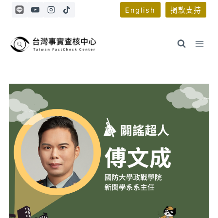
Skip
English
捐款支持
to
content