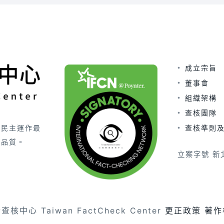
成立宗旨
董事會
組織架構
查核團隊
查核準則
害民主運作最
的品質。
立案字號 新北
核中心 Taiwan FactCheck Center
更正政策
著作