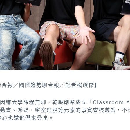
26 聯合報／國際趨勢聯合報／記者楊竣傑】
嫌大學課程無聊，乾脆創業成立「Classroom Ad
合動畫、懸疑、密室逃脫等元素的事實查核遊戲，不
中心也邀他們來分享。