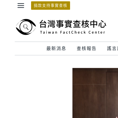
Skip
捐款支持事實查核
to
content
最新消息
查核報告
謠言