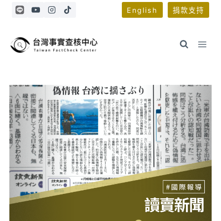
Skip
English
捐款支持
to
content