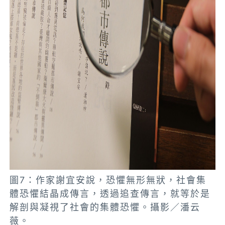
圖7：作家謝宜安說，恐懼無形無狀，社會集
體恐懼結晶成傳言，透過追查傳言，就等於是
解剖與凝視了社會的集體恐懼。攝影／潘云
薇。