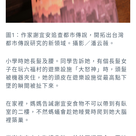
圖1：作家謝宜安追查都市傳說，開拓出台灣
都市傳說研究的新領域。攝影／潘云薇。
小學時她長髮及腰。同學告訴她，有個長髮女
子在玩六福村的遊樂設施「大怒神」時，頭髮
被機器夾住，她的頭皮在遊樂設施從最高點下
墜的瞬間被扯下來。
在家裡，媽媽告誡謝宜安食物不可以帶到有臥
室的二樓，不然螞蟻會趁她睡覺時爬到她大腦
裡築巢。