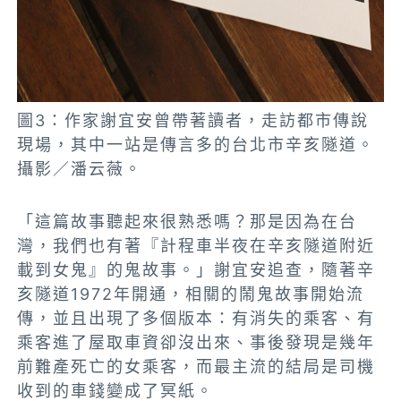
圖3：作家謝宜安曾帶著讀者，走訪都市傳說
現場，其中一站是傳言多的台北市辛亥隧道。
攝影／潘云薇。
「這篇故事聽起來很熟悉嗎？那是因為在
台
灣，我們也有著『計程車半夜在辛亥隧道附近
載到女鬼』的鬼故事。」謝宜安追查，隨著辛
亥隧道1972年開通，相關的鬧鬼故事開始流
傳，並且出現了多個版本：有消失的乘客、有
乘客進了屋取車資卻沒出來、事後發現是幾年
前難產死亡的女乘客，而最主流的結局是司機
收到的車錢變成了冥紙。