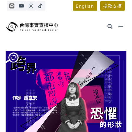
Skip
English
捐款支持
to
content