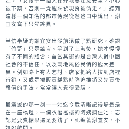
她，「女孩子一個人在外地要注意安全，小心
被下藥，否則一覺醒來發現腎被偷走。」聽到
這樣一個知名的都市傳說從爸爸口中說出，謝
宜安當下只覺詫異。
半信半疑的謝宜安出發前還做了點研究，確認
「偷腎」只是謠言。等到了上海後，她才慢慢
有了不同的體會：首當其衝的是台灣人對中國
社會的不信任，以及兩地風俗民情的極大差
異。例如路上有人乞討、店家把路人拉到店裡
行銷，又或是攤販賣糕點時強迫推銷又先賣後
報價的手法，常常讓人覺得受騙。
最震撼的那一刻——她迄今還清晰記得場景是
在一座橋邊，一個衣著襤褸的阿姨攔住她，忘
記是要賣糖果還是要錢了，死纏著謝宜安，不
讓她離開。