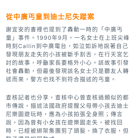
從中廣丐童到迪士尼失蹤案
謝宜安的書裡也提到了轟動一時的「中廣丐
童」事件。1990年9月，一名女士在上班尖峰
時刻Callin到中廣電台，如泣如訴地說著自己
發現朋友走失的小孩被斷手割舌，在行天宮乞
討的故事，呼籲家長要格外小心。該故事引發
社會轟動，但最後發現該名女士只是聽友人轉
述而來，警方也找不到符合描述的丐童。
查核記者也分享，查核中心曾查核過類似的都
市傳說，描述法國政府提醒父母帶小孩去迪士
尼樂園遊玩時，應為小孩拍張全身照；傳言
說，因為曾有小女孩在遊樂園走失，被找回
時，已經被綁架集團剪了頭髮、換了衣服，但