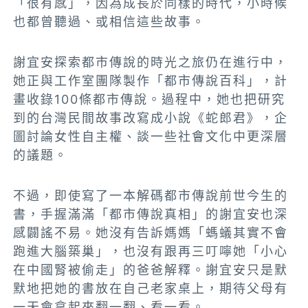
「很有感」，因為成長於同樣的時代，小時候
也都曾聽過、或相信這些故事。
謝宜安探索都市傳說的時光之旅仍在進行中，
她正與工作室團隊製作「都市傳說百科」，計
畫收錄100條都市傳說。過程中，她也把研究
到的台灣民間故事改寫成小說《蛇郎君》，企
圖討論女性自主權、談一些社會文化中更深層
的議題。
不過，即使寫了一本解碼都市傳說前世今生的
書，手握滿滿「都市傳說真相」的謝宜安也深
感闢謠不易。她沒有告訴媽媽「螞蟻其實不會
跑進大腦築巢」，也沒有跟再三叮嚀她「小心
在中國腎被偷走」的爸爸解釋。謝宜安只是默
默地把她的書放在自己老家桌上，期待父母有
一天會拿起來翻一翻、看一看。