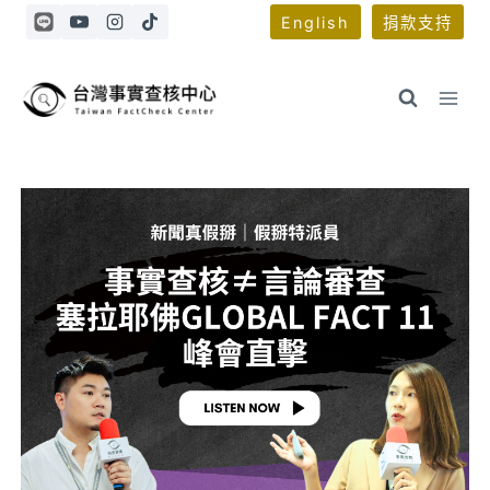
Skip
English
捐款支持
to
content