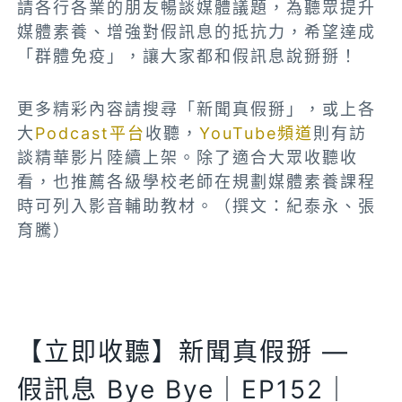
請各行各業的朋友暢談媒體議題，為聽眾提升
媒體素養、增強對假訊息的抵抗力，希望達成
「群體免疫」，讓大家都和假訊息說掰掰！
更多精彩內容請搜尋「新聞真假掰」，或上各
大
Podcast平台
收聽，
YouTube頻道
則有訪
談精華影片陸續上架。除了適合大眾收聽收
看，也推薦各級學校老師在規劃媒體素養課程
時可列入影音輔助教材。（撰文：紀泰永、張
育騰）
【立即收聽】新聞真假掰 —
假訊息 Bye Bye｜EP152｜