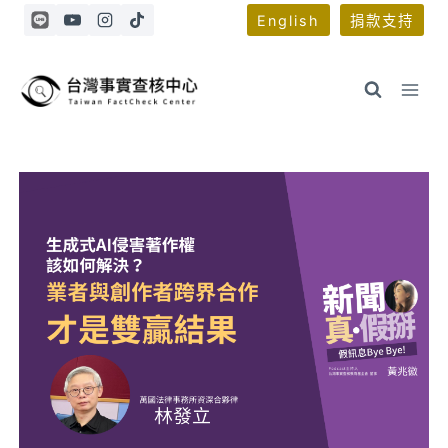
Skip
English
捐款支持
to
content