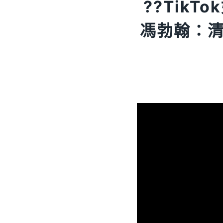
?️?Ti
馮勃翰：