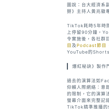
圖說：台大經濟系副
掰》主持人黃兆徽
TikTok耗時5年
上停留90分鐘，Yo
令實施後，各社群
目
及
Podcast節
YouTube的Sh
爆紅秘訣》製作
過去的演算法如Fa
仰賴人際網絡：意即
的限制，它的演算法
螢幕介面來完整記
TikTok精準推播