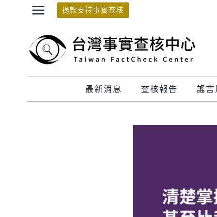
Skip
捐款支持事實查核
to
content
最新消息
查核報告
謠言