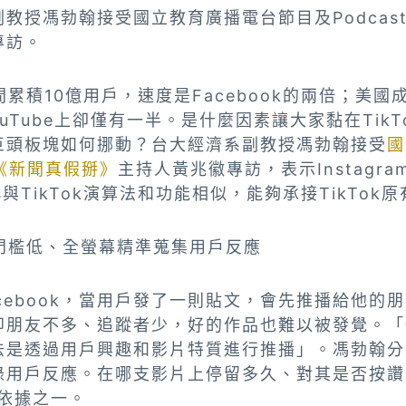
教授馮勃翰接受國立教育廣播電台節目及Podcas
專訪。
時間累積10億用戶，速度是Facebook的兩倍；美國成
uTube上卻僅有一半。是什麼因素讓大家黏在TikTo
巨頭板塊如何挪動？台大經濟系副教授馮勃翰接受
國
目《新聞真假掰》
主持人黃兆徽專訪，表示Instagram
orts與TikTok演算法和功能相似，能夠承接TikTo
門檻低、全螢幕精準蒐集用戶反應
cebook，當用戶發了一則貼文，會先推播給他的
朋友不多、追蹤者少，好的作品也難以被發覺。「但T
是透過用戶興趣和影片特質進行推播」。馮勃翰分享，
錄用戶反應。在哪支影片上停留多久、對其是否按讚
的依據之一。