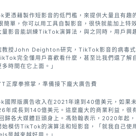
Tok更憑藉製作短影音的低門檻，來提供大量且有趣
介面很簡單，你可以用工具自製影音，很快就能加上特
量影音能訓練TikTok演算法，與之同時，用戶興
授John Deighton研究，TikTok影音的病
ikTok完全懂用戶喜歡看什麼，甚至比我們還了解
更多時間在它上面。」
YT正摩拳擦掌，準備接下龐大廣告費
Tok國際版廣告收入在2021年達到40億美元，如
26年成長到140億美元。這麼龐大的商業利益，很
後回歸各大媒體巨頭身上。馮勃翰表示，2020年起，Y
已經開始模仿TikTok的演算法和短影音，「就我自己
Reels是越來越好用。」