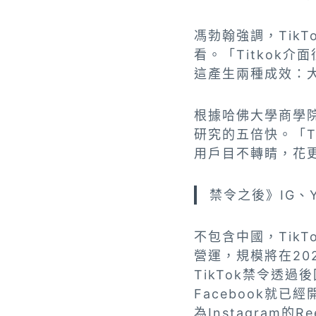
馮勃翰強調，Tik
看。「Titkok
這產生兩種成效：大
根據哈佛大學商學院教
研究的五倍快。「T
用戶目不轉睛，花
禁令之後》IG、
不包含中國，Tik
營運，規模將在20
TikTok禁令透過
Facebook就
為Instagram的