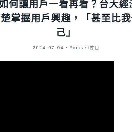
kTok如何讓用戶一看再看？台大
清楚掌握用戶興趣，「甚至比我
己」
2024-07-04
Podcast節目