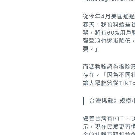
從今年4月美國通過
春天，我預料這些社
禁，將有60%用戶轉向
彈聲浪也逐漸降低
要。」
而馮勃翰認為撇除政
存在。「因為不同
讓大眾能夠從Tik
台灣挑戰》規模
儘管台灣有PTT、
示，現在民眾更習
金的社群巨頭相抗