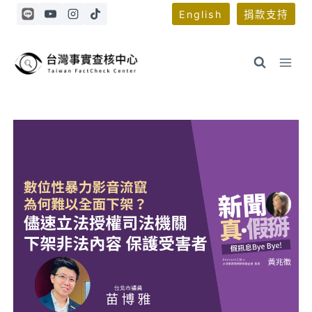
Skip
English
捐款支持
to
content