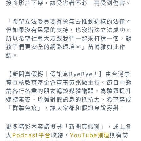
接將影片下架，讓受害者不必一再受到傷害。
「希望立法委員要有勇氣去推動這樣的法律。
但如果沒有民眾的支持，也沒辦法立法成功。
所以希望社會大眾跟我們一起來打造一個，對
孩子們更安全的網路環境。」苗博雅如此作
結。
【新聞真假掰｜假訊息ByeBye！】由台灣事
實查核教育基金會董事黃兆徽主持。節目中邀
請各行各業的朋友暢談媒體議題，為聽眾提升
媒體素養、增強對假訊息的抵抗力，希望達成
「群體免疫」，讓大家都和假訊息說掰掰！
更多精彩內容請搜尋「新聞真假掰」，或上各
大
Podcast平台
收聽，
YouTube頻道
則有訪