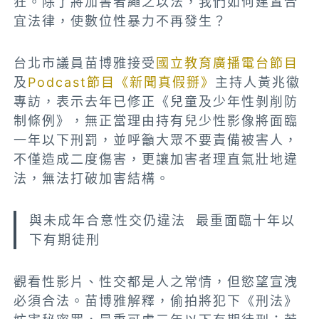
狂。除了將加害者繩之以法，我們如何建置合
宜法律，使數位性暴力不再發生？
台北市議員苗博雅接受
國立教育廣播電台節目
及
Podcast節目《新聞真假掰》
主持人黃兆徽
專訪，表示去年已修正《兒童及少年性剝削防
制條例》，無正當理由持有兒少性影像將面臨
一年以下刑罰，並呼籲大眾不要責備被害人，
不僅造成二度傷害，更讓加害者理直氣壯地違
法，無法打破加害結構。
與未成年合意性交仍違法 最重面臨十年以
下有期徒刑
觀看性影片、性交都是人之常情，但慾望宣洩
必須合法。苗博雅解釋，偷拍將犯下《刑法》