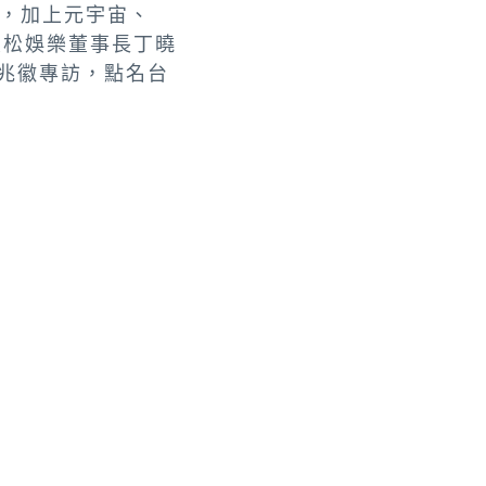
，加上元宇宙、
友松娛樂董事長丁曉
兆徽專訪，點名台