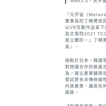
Web3.0、元
「元宇宙（Metav
董事長的丁曉菁就因為
以VR互動作品拿
為文策院2021 
是立體的。」丁曉
宙」。
相較於日本、韓國
對跨國合作的態度
為，建立產業鏈與
嘗試更多非傳統線
內容產業，讓高毛
風險。