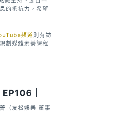
黃兆徽主持。節目中
息的抵抗力，希望
ouTube頻道
則有訪
規劃媒體素養課程
EP106｜
菁（友松娛樂 董事