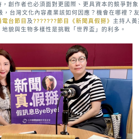
時，創作者也必須面對更國際、更具資本的競爭對象
升級，台灣文化內容產業該如何因應？機會在哪裡？
播電台節目
及
???????節目《新聞真假掰》
主持人黃
、地貌與生物多樣性是挑戰「世界盃」的利多。