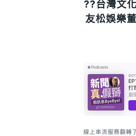
?️?台灣
友松娛樂
線上串流服務翻轉