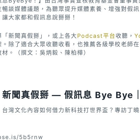
息ByeBye！】由台灣事實查核教育基金會董事
友暢談媒體議題，為聽眾提升媒體素養、增強對假訊
，讓大家都和假訊息說掰掰！
尋「新聞真假掰」，或上各大
Podcast平台
收聽，
Y
架。除了適合大眾收聽收看，也推薦各級學校老師在
教材。（撰文：吳炳毅、陳柏樺）
聞真假掰 — 假訊息 Bye Bye｜
！台灣文化內容如何借力新科技打世界盃？專訪丁曉
pse.is/5b5rnw