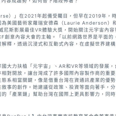
宇宙內容成趨勢，如何替下階段佈署？
erse）」在2021年起備受矚目，但早在2019年
美國藝術家蘿瑞安德森（Laurie Anderson
下威尼斯影展最佳VR體驗大獎，開始關注元宇宙內容
TCCF創意內容大會的主軸。「以前網路世界是平面
菁解釋，透過沉浸式和互動式內容，在虛擬世界建構
等國大力扶植「元宇宙」、AR和VR等領域的發展，
亦相對開放，讓台灣成了許多國際內容製作商的重要
生態系相當關鍵，像是借重台灣在資通訊產業的優勢
性敘事的創作。她建議從政策、投資等面向著手，分
利的「產業鏈」幫助台灣在國際上更具影響力，同時