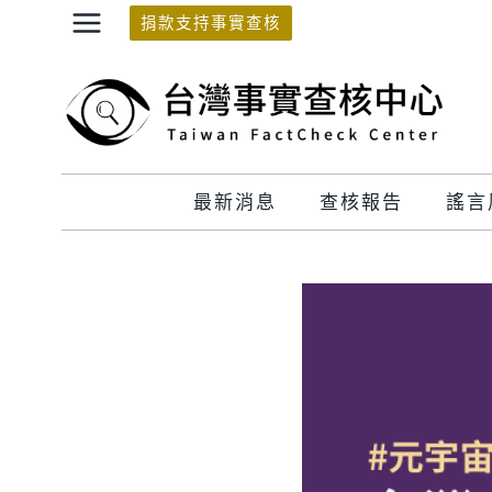
Skip
捐款支持事實查核
to
content
最新消息
查核報告
謠言