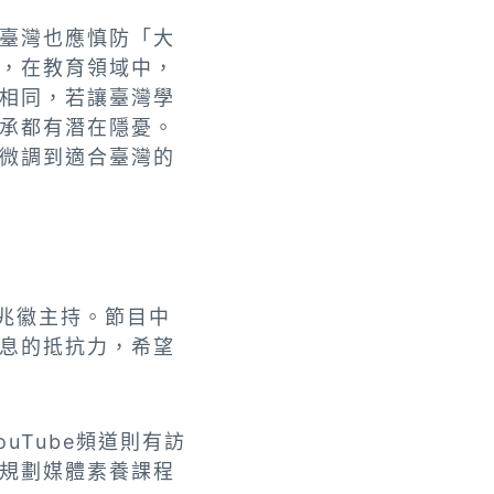
臺灣也應慎防「大
，在教育領域中，
相同，若讓臺灣學
承都有潛在隱憂。
微調到適合臺灣的
黃兆徽主持。節目中
息的抵抗力，希望
uTube頻道則有訪
規劃媒體素養課程