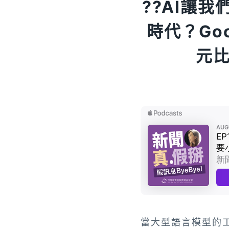
?️?AI
時代？Go
元
當大型語言模型的