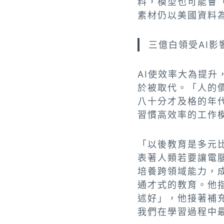
料，模型也可能會
素材仍以美國資料
三億白領受AI
AI使效率大為提
於被取代。「人的
八十分才及格的年
習慣高效率的工作
「以後教育是多元
表著人類若要讓電
培養跨領域能力，
通才式的教育。他指
述好」，他接著補
我們在學習過程中