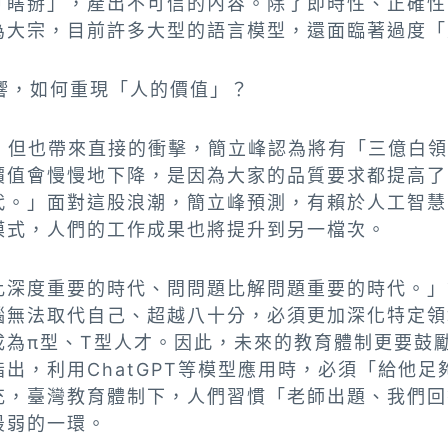
「瞎掰」，產出不可信的內容。除了即時性、正確性
為大宗，目前許多大型的語言模型，還面臨著過度「
影響，如何重現「人的價值」？
升，但也帶來直接的衝擊，簡立峰認為將有「三億白
價值會慢慢地下降，是因為大家的品質要求都提高了
代。」面對這股浪潮，簡立峰預測，有賴於人工智慧
模式，人們的工作成果也將提升到另一檔次。
比深度重要的時代、問問題比解問題重要的時代。」
腦無法取代自己、超越八十分，必須更加深化特定領
成為π型、T型人才。因此，未來的教育體制更要鼓
出，利用ChatGPT等模型應用時，必須「給他
充，臺灣教育體制下，人們習慣「老師出題、我們回
最弱的一環。