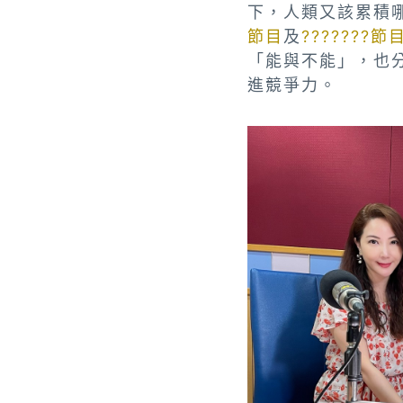
下，人類又該累積哪
節目
及
???????
「能與不能」，也
進競爭力。