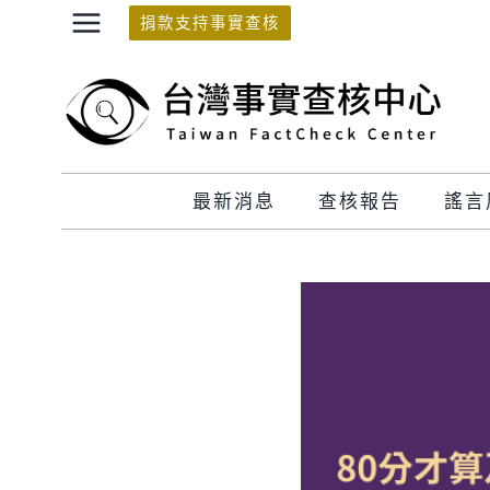
Skip
捐款支持事實查核
to
content
最新消息
查核報告
謠言