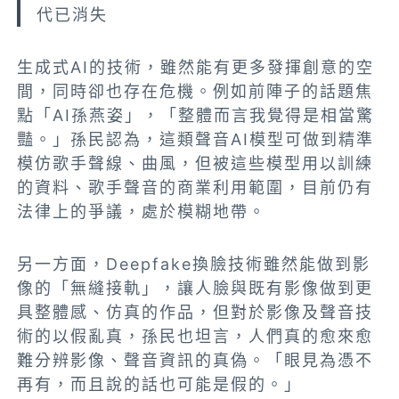
代已消失
生成式AI的技術，雖然能有更多發揮創意的空
間，同時卻也存在危機。例如前陣子的話題焦
點「AI孫燕姿」，「整體而言我覺得是相當驚
豔。」孫民認為，這類聲音AI模型可做到精準
模仿歌手聲線、曲風，但被這些模型用以訓練
的資料、歌手聲音的商業利用範圍，目前仍有
法律上的爭議，處於模糊地帶。
另一方面，Deepfake換臉技術雖然能做到影
像的「無縫接軌」，讓人臉與既有影像做到更
具整體感、仿真的作品，但對於影像及聲音技
術的以假亂真，孫民也坦言，人們真的愈來愈
難分辨影像、聲音資訊的真偽。「眼見為憑不
再有，而且說的話也可能是假的。」