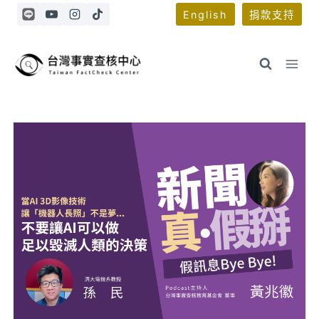
Skip
English
捐款支持
to
content