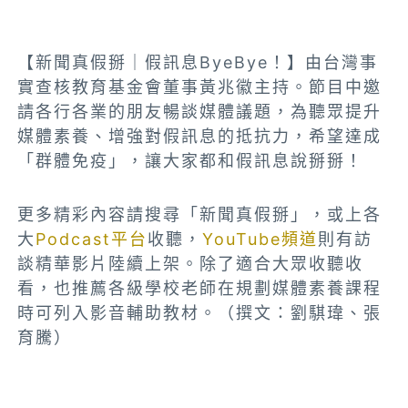
【新聞真假掰｜假訊息ByeBye！】由台灣事
實查核教育基金會董事黃兆徽主持。節目中邀
請各行各業的朋友暢談媒體議題，為聽眾提升
媒體素養、增強對假訊息的抵抗力，希望達成
「群體免疫」，讓大家都和假訊息說掰掰！
更多精彩內容請搜尋「新聞真假掰」，或上各
大
Podcast平台
收聽，
YouTube頻道
則有訪
談精華影片陸續上架。除了適合大眾收聽收
看，也推薦各級學校老師在規劃媒體素養課程
時可列入影音輔助教材。（撰文：劉騏瑋、張
育騰）