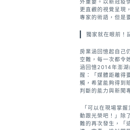
外重要。以新冠疫
更直觀的視覺呈現
專家的術語，但是
獨家就在眼前！
房業涵回憶起自己
空難，每一次都令
涵回憶2014年
醒：「媒體距離得
觸，希望能夠得到
判斷的能力與新聞
「可以在現場掌握
動跟光榮吧！」除
難的再次發生，「