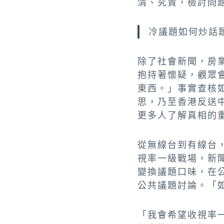
清、究責，檢討問
冷議題如何炒話
除了社會新聞，房
抱持著懷疑，觀眾
東西。」事實查核
思，乃至香港反送
更多人了解真相的
從無線台到有線台
視率一級戰場，新
變換議題口味，在
公共議題討論。「
「我會希望收視率