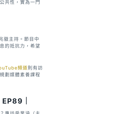
公共性，實為一門
黃兆徽主持。節目中
息的抵抗力，希望
ouTube頻道
則有訪
規劃媒體素養課程
EP89｜
？專訪房業涵（主