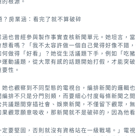
題的根源。
題？房業涵：看完了就不算破碎
業涵也曾經參與製作事實查核新聞單元。她坦言，當
會想看嗎？「我不太容許做一個自己覺得好像不錯，
如何做得「好看」？她從生活議題下手，例如「吃豬
中運動議題，從大眾有感的話題開始打假，才能突破
重要性。
，她也觀察到不同型態的電視台，編排新聞的邏輯也
聞編排不只是分門別類，而要細心忖度每條新聞之間
公共議題間穿插社會、娛樂新聞，不僅留下觀眾，無
如果觀眾願意吸收，那新聞就不是破碎的，因為他看
一定要堅固，否則就沒有資格站在一級戰場。」電視