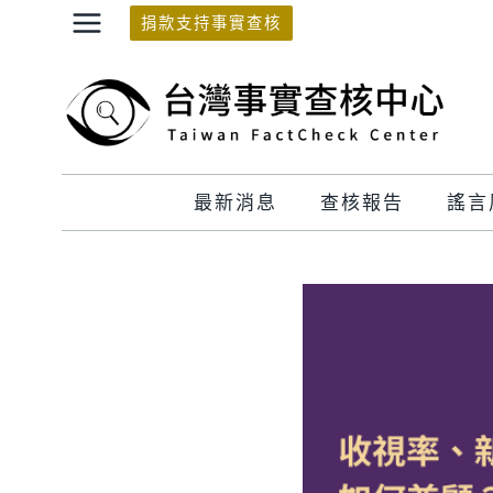
Skip
捐款支持事實查核
to
content
最新消息
查核報告
謠言