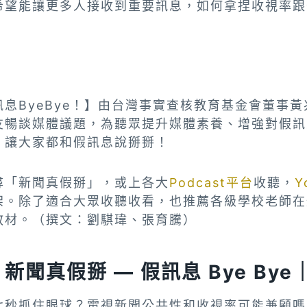
希望能讓更多人接收到重要訊息，如何拿捏收視率跟
息ByeBye！】由台灣事實查核教育基金會董事
友暢談媒體議題，為聽眾提升媒體素養、增強對假訊
，讓大家都和假訊息說掰掰！
尋「新聞真假掰」，或上各大
Podcast平台
收聽，
Y
架。除了適合大眾收聽收看，也推薦各級學校老師在
教材。（撰文：劉騏瑋、張育騰）
聞真假掰 — 假訊息 Bye Bye｜
七秒抓住眼球？電視新聞公共性和收視率可能兼顧嗎