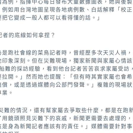
情為例，指揮中心每日發布大量數據圖表，她與後製
，例如用台灣地圖呈現各地病例數、白話解釋「校正
要把它變成一般人都可以看得懂的話。」
記者的底線如何拿捏？
仍是跑社會線的菜鳥記者時，曾經歷多次天災人禍，
她印象深刻。但在災難現場，獨家新聞與家屬心情該
澎湖船難的採訪經驗，看到他台記者苦苦哀求家屬受訪
要拉開。」然而她也提醒：「但有時其實家屬也會希
賠償，或是透過媒體向公部門發聲。」複雜的現場狀
專業。
災難的情況，還有幫家屬去爭取些什麼，都是在跑
了用鏡頭照見災難下的哀戚，新聞更需要去處理的，
這是身為新聞記者應該有的責任。」媒體需要針對事