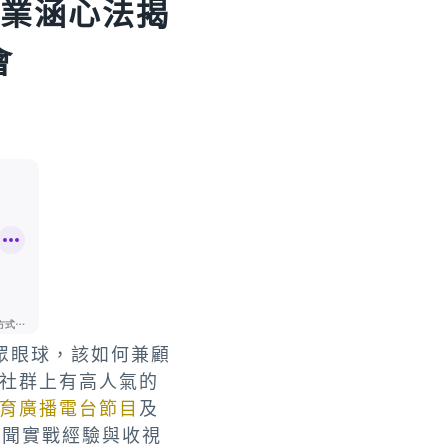
房業涵心法揭
會
眾眼球，該如何兼顧
社群上有高人氣的
育廣播電台節目
及
新聞實戰經驗與收視