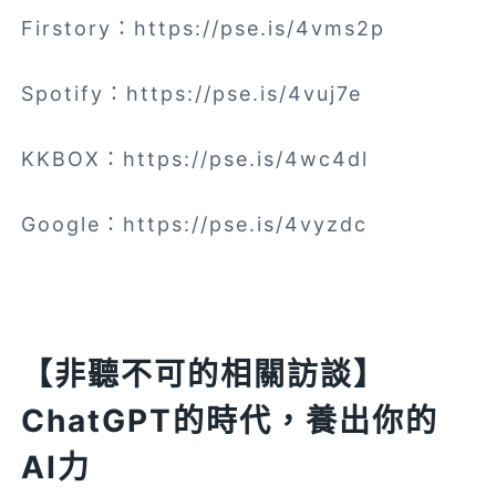
Firstory：https://pse.is/4vms2p
Spotify：https://pse.is/4vuj7e
KKBOX：https://pse.is/4wc4dl
Google：https://pse.is/4vyzdc
【非聽不可的相關訪談】
ChatGPT的時代，養出你的
AI力