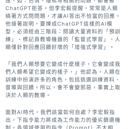
應，如：色情、隱私等相關的問題，都會被
ChatGPT拒答。但
李宏毅提醒，常常是人類
繞著方式問問題，才讓AI答出不恰當的回應。
他接著說明，要煉成ChatGPT這樣的AI模
型，必須經由三階段：閱讀大量資料的「預訓
練」、標記員教導機器的「監督式學習」、人
類僅針對回應回饋好壞的「增強式學習」。
「我們人類想要它變成什麼樣子，它會變成我
們人類希望它變成的樣子，」他認為，人類在
訓練中扮演許多的角色，包括挑選訓練資料、
督導與回饋。所以，會不會變邪惡，事實上取
決於人類的教導。
面對AI時代，我們該當如何自處？李宏毅指
出，下指令能力將成為工作能力的優劣篩選機
制，各領域使用的指令（Prompt）不太相