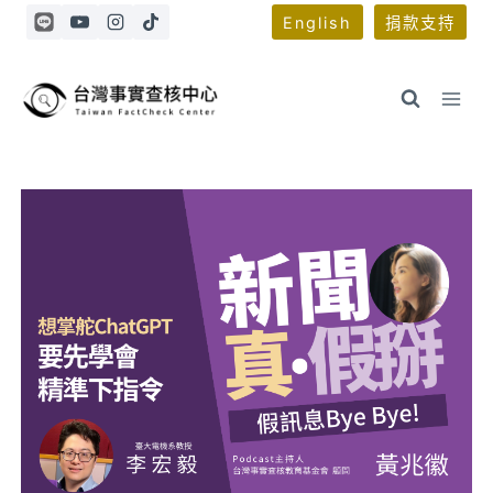
Skip
English
捐款支持
to
content