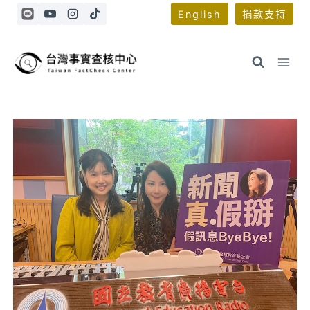
Skip
English
捐款支持
to
content