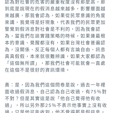
認為對社會的危害的嚴重程度沒有那麼高，那
到底是說現在的假消息越來越多，影響層面越
來越廣，那我會認為，如果從民眾意識的角度
來講，我覺得是好現象，
代表我們的民眾更加
警覺到假消息對社會是不利的，因為我會認
為，當我們在談實踐策略的時候，如果連最根
本的意識、覺醒都沒有，如果台灣社會普遍認
為，沒關係、反正每個人都有言論自由、訊息
真真假假，本來就很難辨識
，如果大家都認為
「這個無所謂」，那
我們社會可能就會一直處
在這個不是很好的資訊環境
。
黃：是，
因為我們這個問卷是說，過去一年裡
面收過假消息、自己認為自己收過，有75％
對
不對？但是其實這是說「他自己覺得他有收
過」，
所以另外那25％不表示他事實上沒有收
過，只是他可能收到，他不覺得那是假訊息，