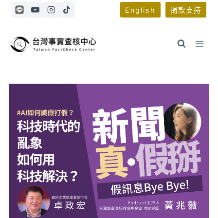
Skip
English
捐款支持
to
content