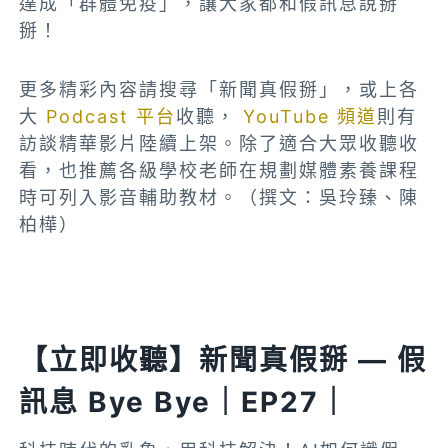
達成「群體免疫」，讓大家都和假訊息說掰
掰！
更多精彩內容請搜尋「新聞真假掰」，或上各
大
Podcast 平台
收聽，
YouTube 頻道
則有
訪談精華影片陸續上架。除了適合大眾收聽收
看，也推薦各級學校老師在規劃媒體素養課程
時可列入影音輔助教材。（撰文：吳玲臻、陳
柏樺）
【立即收聽】新聞真假掰 — 假
訊息 Bye Bye｜EP27｜