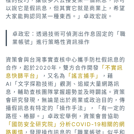
樣的技巧，讓很多人去接受某一個訊息，你可
以說它是假訊息，但其實它就是商業上，希望
大家能夠認同某一種東西。」卓政宏說。
卓政宏：透過技術可偵測出作息固定的「職
業帳號」進行策略性資訊操作
資策會與台灣事實查核中心攜手防杜假訊息的
合作，起於2020年，雙方合作開發
「不實訊
息快篩平台」
，又名為
「謠言捕手」
，藉
AI「文字探勘技術」觀測、追縱大量網路訊
息，輔助查核團隊掌握趨勢並及時闢謠。資策
會研究發現，無論是出於商業或政治目的，傳
播假訊息有特定的「操作手法」，「有一定的
路徑、樁腳。」卓政宏舉例，資策會曾協助
「國防安全研究院」分析COVID-19相關的網
路輿情
，發現操作訊息的「職業帳號」似乎和