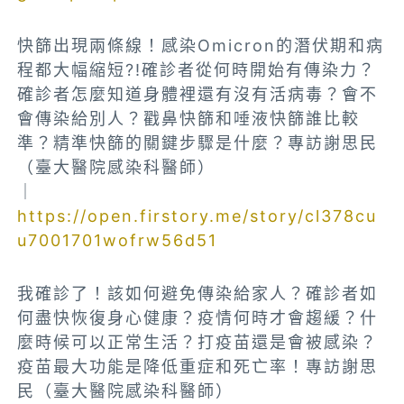
快篩出現兩條線！感染Omicron的潛伏期和病
程都大幅縮短?!確診者從何時開始有傳染力？
確診者怎麼知道身體裡還有沒有活病毒？會不
會傳染給別人？戳鼻快篩和唾液快篩誰比較
準？精準快篩的關鍵步驟是什麼？專訪謝思民
（臺大醫院感染科醫師）
｜
https://open.firstory.me/story/cl378cu
u7001701wofrw56d51
我確診了！該如何避免傳染給家人？確診者如
何盡快恢復身心健康？疫情何時才會趨緩？什
麼時候可以正常生活？打疫苗還是會被感染？
疫苗最大功能是降低重症和死亡率！專訪謝思
民（臺大醫院感染科醫師）