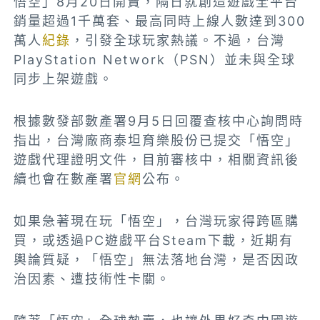
悟空」8月20日開賣，隔日就創造遊戲全平台
銷量超過1千萬套、最高同時上線人數達到300
萬人
紀錄
，引發全球玩家熱議。不過，台灣
PlayStation Network（PSN）並未與全球
同步上架遊戲。
根據數發部數產署9月5日回覆查核中心詢問時
指出，台灣廠商泰坦育樂股份已提交「悟空」
遊戲代理證明文件，目前審核中，相關資訊後
續也會在數產署
官網
公布。
如果急著現在玩「悟空」，台灣玩家得跨區購
買，或透過PC遊戲平台Steam下載，近期有
輿論質疑，「悟空」無法落地台灣，是否因政
治因素、遭技術性卡關。