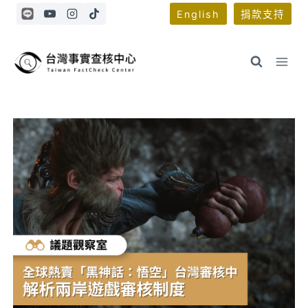
Skip
English
捐款支持
to
content