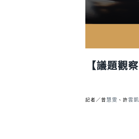
【議題觀察
慧雯
雲
記者／曾
、許