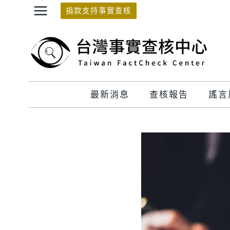
Skip
捐款支持事實查核
to
content
最新消息
查核報告
謠言