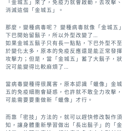
「金城五」來了，免疫力就會啟動，去攻擊、
消滅這個「金城五」。
那麼，變種病毒呢？ 變種病毒就像「金城五」
下巴開始留鬍子，所以外型改變了…
如果金城五鬍子只有長一點點，下巴外型不至
於變化太多，原本的免疫反應還是能正常發揮
攻擊力；但是，當「金城五」蓄了大鬍子，狀
況可能變得比較麻煩了…
當病毒變種得很厲害，原本認識「蠟像」金城
五的免疫細胞會疑惑，也許就不敢全力攻擊，
可能需要要重做新「蠟像」才行。
而靠「密技」方法的，就可以趕快修改製作須
知，讓身體重新學習做出「長出鬍子」的「金