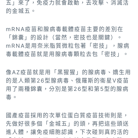
五」來了，免疫力就會啟動，去攻擊、消滅活
的金城五。
mRNA疫苗和腺病毒載體疫苗主要的差別在
「錦囊」的設計（當然，密技也是關鍵）。
mRNA是用奈米脂質微粒包著「密技」，腺病
毒載體疫苗就是用腺病毒顆粒去包「密技」。
像AZ疫苗就是用「黑猩猩」的腺病毒、嬌生用
的是人類第26型腺病毒、俄羅斯的衛星V疫苗
用了兩種錦囊，分別是第26型和第5型的腺病
毒。
國產疫苗採用的次單位蛋白質疫苗技術則是，
先做好很多個「金城五」的頭，再把這些頭送
進人體，讓免疫細胞認識，下次碰到真的活的