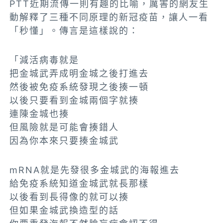
PTT近期流傳一則有趣的比喻，厲害的網友生
動解釋了三種不同原理的新冠疫苗，讓人一看
「秒懂」。傳言是這樣說的：
「減活病毒就是
把金城武弄成明金城之後打進去
然後被免疫系統發現之後揍一頓
以後只要看到金城兩個字就揍
連陳金城也揍
但風險就是可能會揍錯人
因為你本來只要揍金城武
mRNA就是先發很多金城武的海報進去
給免疫系統知道金城武就長那樣
以後看到長得像的就可以揍
但如果金城武換造型的話