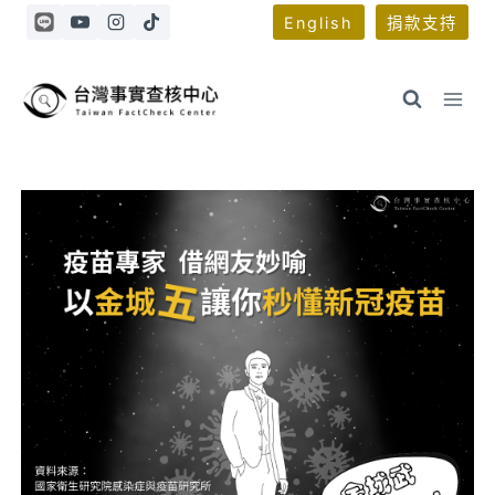
Skip
English
捐款支持
to
content