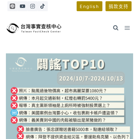
Skip
English
捐款支持
to
content