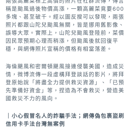
兩張高麗菜標上高價的照片在社群流傳，傳言
稱是颱風過後物價高漲，一顆高麗菜竟要600
多塊、甚至破千。經以圖反搜可以發現，兩張
照片都跟山陀兒颱風無關，皆是挪用舊影像、
誤導大眾。實際上，山陀兒颱風登陸前，菜價
因民眾預期心理而稍漲，但颱風後就回復平
穩，與網傳照片宣稱的價格有相當落差。
海倫颶風和密爾頓颶風接連侵襲美國，造成災
情，微博流傳一段虛構拜登談話的影片，將拜
登原始說「將盡全力提供救災資源」、「已預
先準備好資金」等，捏造為不會救災，營造美
國救災不力的風向。
｜小心假冒名人的詐騙手法；網傳偽包裹盜刷
信用卡手法台灣無案例