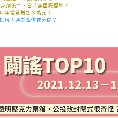
含萊劑美牛，當時無國際標準？
每年電費增加３萬元？
投與大選是合併或分開？