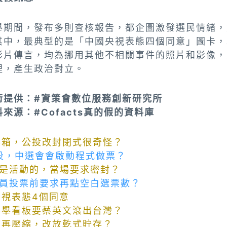
舉期間，發布多則查核報告，都企圖激發選民情緒，
其中，最典型的是「中國央視表態四個同意」圖卡，
影片傳言，均為挪用其他不相關事件的照片和影像，
裡，產生政治對立。
術提供：#資策會數位服務創新研究所
來源：#Cofacts真的假的資料庫
票箱，公投改封閉式很奇怪？
公投，中選會會啟動程式做票？
是活動的，當場要求密封？
員投票前要求再點空白選票數？
央視表態4個同意
手舉看板要蔡英文滾出台灣？
可再壓縮，改放乾式貯存？