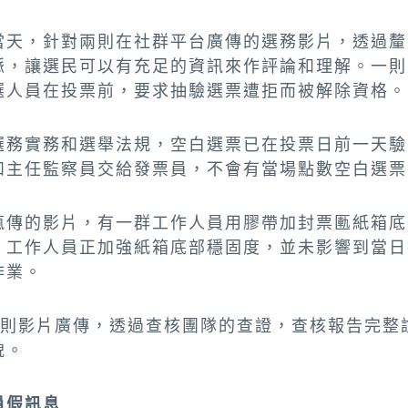
當天，針對兩則在社群平台廣傳的選務影片，透過釐
脈，讓選民可以有充足的資訊來作評論和理解。一則
選人員在投票前，要求抽驗選票遭拒而被解除資格。
選務實務和選舉法規，空白選票已在投票日前一天驗
和主任監察員交給發票員，不會有當場點數空白選票
瘋傳的影片，有一群工作人員用膠帶加封票匭紙箱底
，工作人員正加強紙箱底部穩固度，並未影響到當日
作業。
2則影片廣傳，透過查核團隊的查證，查核報告完整
貌。
員假訊息