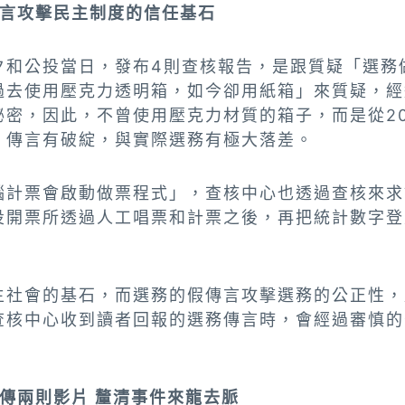
傳言攻擊民主制度的信任基石
夕和公投當日，發布4則查核報告，是跟質疑「選務
過去使用壓克力透明箱，如今卻用紙箱」來質疑，經
秘密，因此，不曾使用壓克力材質的箱子，而是從20
，傳言有破綻，與實際選務有極大落差。
腦計票會啟動做票程式」，查核中心也透過查核來求
投開票所透過人工唱票和計票之後，再把統計數字登
主社會的基石，而選務的假傳言攻擊選務的公正性，
查核中心收到讀者回報的選務傳言時，會經過審慎的
傳兩則影片 釐清事件來龍去脈