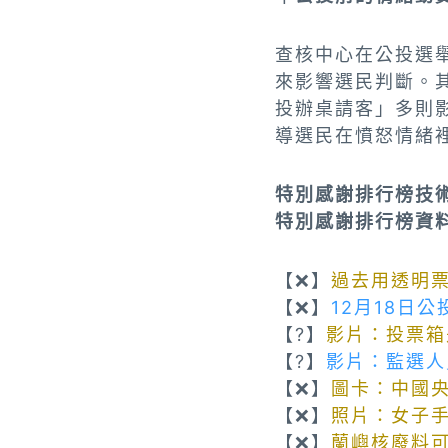
查核中心在公投選
來影響選民判斷。
投辦桌請客」多則
導選民在憤怒情緒
特別感謝排行榜技
特別感謝排行榜資料
【❌】
過去用透明
【❌】
12月18日
【?】
影片：投票箱
【?】
影片：監選人
【❌】
圖卡：中國
【❌】
照片：女子
【❌】
蘭嶼核廢料