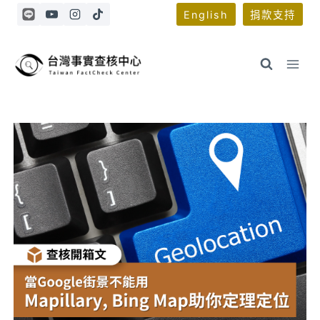
Skip
English
捐款支持
to
content