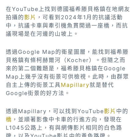
在
YouTube上找到德國福希滕貝格鎮在地網友
拍攝的
影片
，可看到2024年1月的抗議活動
中，抗議卡車與牽引機魚貫開過一座橋，而抗
議現場是在河邊的山坡上。
透過Google Map的衛星圖層，能找到福希滕
貝格鎮有條柯赫爾河（Kocher）。但隨之而
來的第二個難題是，福希滕貝格鎮在Google
Map上幾乎沒有街景可供檢視。此時，由群眾
自主上傳的街景工具
Mapillary
就是替代
Google街景的好方法。
透過Mapillary，可以找到YouTube
影片
中的
橋
，並順著影像中卡車的行進方向，發現在
L1045公路上，有與網傳影片相同的白色路
牌，以及YouTube影片中的黃色路牌。