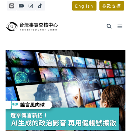
Skip
English
捐款支持
to
content