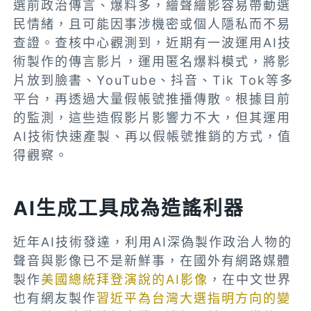
選前政治傳言、爆料多，繪聲繪影容易帶動選
民情緒，且可能因事涉機密或個人隱私而不易
查證。查核中心觀測到，近期有一波運用AI技
術製作的傳言影片，運用匿名爆料模式，將影
片放到臉書、YouTube、抖音、Tik Tok等多
平台，再透過大量假帳號推播傳散。根據目前
的監測，這些造假影片影響力不大，但其運用
AI技術快速產製、再以假帳號推銷的方式，值
得觀察。
AI生成工具成為造謠利器
近年AI技術發達，利用AI深偽製作政治人物的
聲音與影像已不是新鮮事，在國外有網路媒體
製作
美國總統拜登演說的AI影像
，在中文世界
也有網友製作
習近平為台灣大選指明方向的變