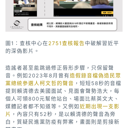
圖1：查核中心在
2751查核報告
中破解習近平
的深偽影片。
造謠者甚至能跳過修正唇形步驟，只保留聲
音。例如2023年8月曾有
造假錄音檔偽造民眾
黨總統參選人柯文哲的聲音
，短短58秒的音檔
提到賴清德去美國面試、見面會聲勢浩大，每
個人可領800元幫他站台、場面比蔡英文大、
媒體記者都不知道等。又例如
近期出現一支影
片
，內容只有52秒，是以賴清德的聲音為旁
白，質疑民進黨防疫有弊案，畫面則是剪接新