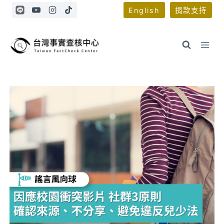
Skip
English
捐款支持
to
content