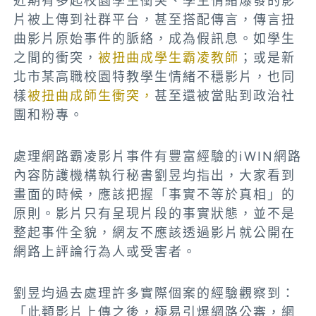
近期有多起校園學生衝突、學生情緒爆發的影
片被上傳到社群平台，甚至搭配傳言，傳言扭
曲影片原始事件的脈絡，成為假訊息。如學生
之間的衝突，
被扭曲成學生霸凌教師
；或是新
北市某高職校園特教學生情緒不穩影片，也同
樣
被扭曲成師生衝突，
甚至還被當貼到政治社
團和粉專。
處理網路霸凌影片事件有豐富經驗的i
WIN
網路
內容防護機構執行秘書劉昱均指出，大家看到
畫面的時候，應該把握「事實不等於真相」的
原則。影片只有呈現片段的事實狀態，並不是
整起事件全貌，網友不應該透過影片就公開在
網路上評論行為人或受害者。
劉昱均過去處理許多實際個案的經驗觀察到：
「此類影片上傳之後，極易引爆網路公審，網