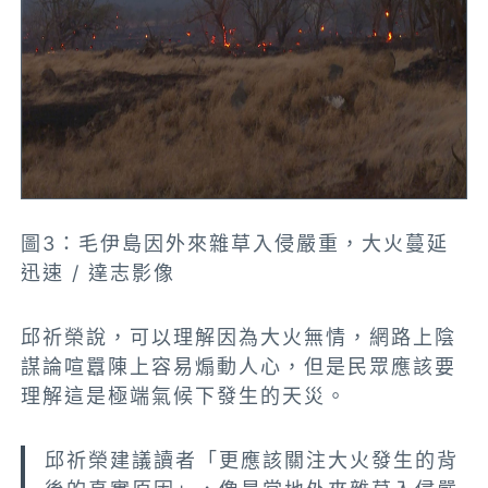
圖3：毛伊島因外來雜草入侵嚴重，大火蔓延
迅速 / 達志影像
邱祈榮說，可以理解因為大火無情，網路上陰
謀論喧囂陳上容易煽動人心，但是民眾應該要
理解這是極端氣候下發生的天災。
邱祈榮建議讀者「更應該關注大火發生的背