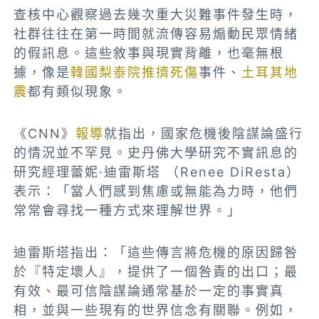
查核中心觀察過去幾次重大災難事件發生時，
社群往往在第一時間就流傳容易煽動民眾情緒
的假訊息。這些敘事與現實背離，也毫無根
據，像是
韓國梨泰院推擠死傷
事件、
土耳其地
震
都有類似現象。
《CNN》
報導
就指出，國家危機後陰謀論盛行
的情況並不罕見。史丹佛大學研究不實訊息的
研究經理蕾妮·迪雷斯塔 （Renee DiResta）
表示：「當人們感到焦慮或無能為力時，他們
常常會尋找一種方式來理解世界。」
迪雷斯塔指出：「這些傳言將危機的原因歸咎
於『特定壞人』，提供了一個咎責的出口；最
有效、最可信陰謀論通常基於一定的事實真
相，並與一些現有的世界信念有關聯。例如，