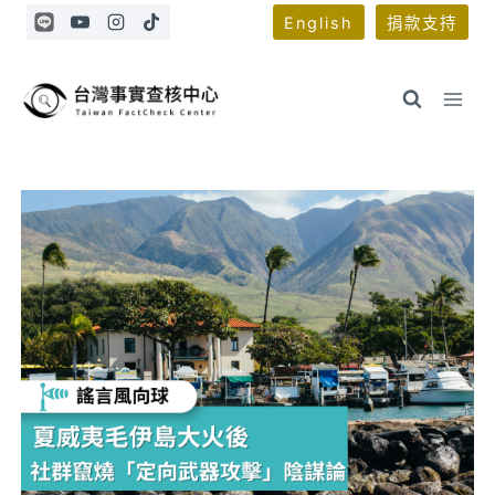
Skip
English
捐款支持
to
content