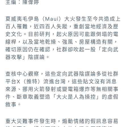
主編：陳偉婷
夏威夷毛伊島（Maui）大火發生至今共造成上
百人罹難，近四百人失蹤，重創當地經濟及歷
史文化。目前研判，起火原因可能跟倒塌的電
線桿，以及當地乾燥、強風、房屋構造有關，
確切原因仍在確認，社群卻吹起一股「定向武
器攻擊」陰謀論。
查核中心觀察，這些定向武器陰謀論多從社群
平台X（推特）流進台灣，這些貼文沒有消息
來源、挪用火箭發射或變電箱爆炸等無相關事
件、斷章取義塑造「大火是人為操控」的虛假
敘事。
重大災難事件發生時，煽動情緒的假訊息容易