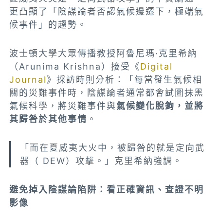
更凸顯了「陰謀論者否認氣候邊遷下，極端氣
候事件」的趨勢。
波士頓大學大眾傳播教授阿魯尼瑪·克里希納
（Arunima Krishna）接受《
Digital
Journal
》採訪時則分析：「每當發生氣候相
關的災難事件時，陰謀論者通常都會試圖抹黑
氣候科學，將災難事件與
氣候變化脫鉤，並將
其歸咎於其他事情
。
「而在夏威夷大火中，被歸咎的就是定向武
器（ DEW）攻擊。」克里希納強調。
避免掉入陰謀論陷阱：
看正確資訊、查證不明
影像