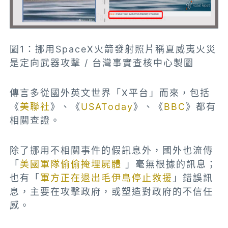
圖1：挪用SpaceX火箭發射照片稱夏威夷火災
是定向武器攻擊 / 台灣事實查核中心製圖
傳言多從國外英文世界「X平台」而來，包括
《
美聯社
》、《
USAToday
》、《
BBC
》都有
相關查證。
除了挪用不相關事件的假訊息外，國外也流傳
「
美國軍隊偷偷掩埋屍體
」毫無根據的訊息；
也有「
軍方正在退出毛伊島停止救援
」錯誤訊
息，主要在攻擊政府，或塑造對政府的不信任
感。