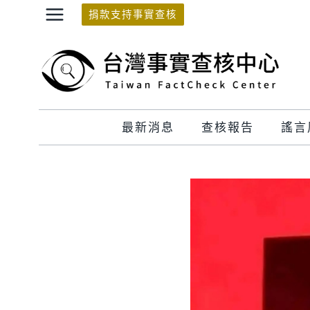
Skip
捐款支持事實查核
to
content
最新消息
查核報告
謠言