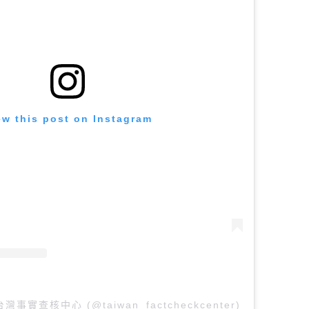
ew this post on Instagram
y 台灣事實查核中心 (@taiwan_factcheckcenter)