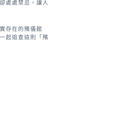
卻處處禁忌，讓人
實存在的殯儀館
一起追查這則「殯