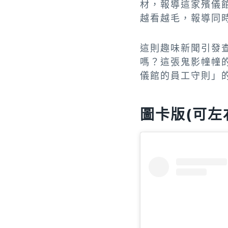
材，報導這家殯儀
越看越毛，報導同
這則趣味新聞引發
嗎？這張鬼影幢幢
儀館的員工守則」
圖卡版(可左