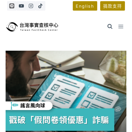
Skip
English
捐款支持
to
content