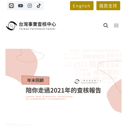
Skip
English
捐款支持
to
content