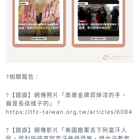
?相關報告：
?【錯誤】網傳照片「奧運金牌郭婞淳的手，
繭是長這樣子的」？
https://tfc-taiwan.org.tw/articles/6084
?【錯誤】網傳影片「美國撤軍丟下阿富汗人
民，塔利班接掌阿富汗後很恐怖，婦女沒戴面