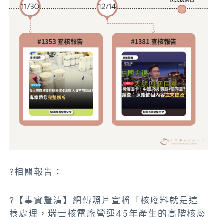
?相關報告：
?【事實釐清】網傳照片宣稱「核廢料就是這
樣處理，瑞士核電廠營運45年產生的高階核廢