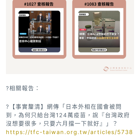
?相關報告：
?【事實釐清】網傳「日本外相在國會被問
到，為何只給台灣124萬疫苗，說『台灣政府
沒想要很多，只要六月擋一下就好』」？
https://tfc-taiwan.org.tw/articles/5738