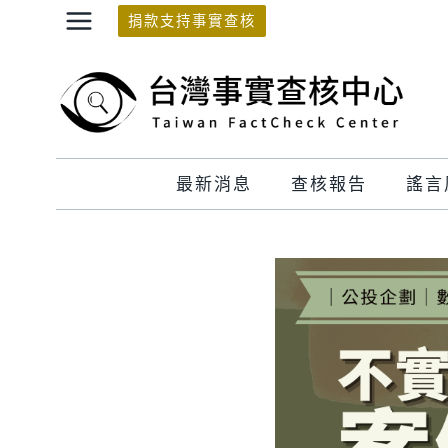
Skip
捐款支持事實查核
to
content
最新消息
查核報告
謠言